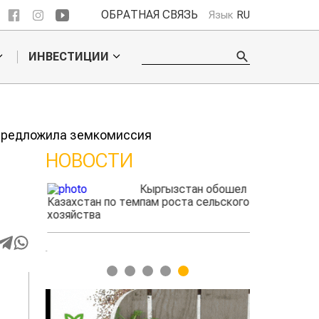
ОБРАТНАЯ СВЯЗЬ
Язык
RU
ИНВЕСТИЦИИ
 предложила земкомиссия
НОВОСТИ
Кыргызстан обошел
дского
Казахстан по темпам роста сельского
фермеры зараб
жигать
хозяйства
экспорте чече
1
2
3
4
5