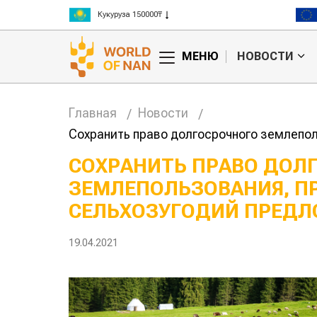
Рис 300000₸
Пшеница 3 класс 125000₸
МЕНЮ
НОВОСТИ
Главная
Новости
Сохранить право долгосрочного землепо
СОХРАНИТЬ ПРАВО ДОЛ
ЗЕМЛЕПОЛЬЗОВАНИЯ, П
ские
Жара в Китае может
н на
поднять цены на
СЕЛЬХОЗУГОДИЙ ПРЕД
зерно
авиатопли
19.04.2021