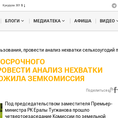
Рис 408 $
Пшеница 423 $
БЛОГИ
МЕДИАТЕКА
АФИША
ВИДЕО
льзования, провести анализ нехватки сельхозугодий
ГОСРОЧНОГО
РОВЕСТИ АНАЛИЗ НЕХВАТКИ
Казахстанское
Картофельные
сельхозсырье
войны: колора
ЛОЖИЛА ЗЕМКОМИССИЯ
используют для
жука будут вы
производства
лазером
ва
Поделиться
Под председательством заместителя Премьер-
министра РК Ералы Тугжанова прошло
четвертоезаседание Комиссии по земельной