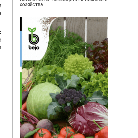
хозяйства
а
н
с
с
т