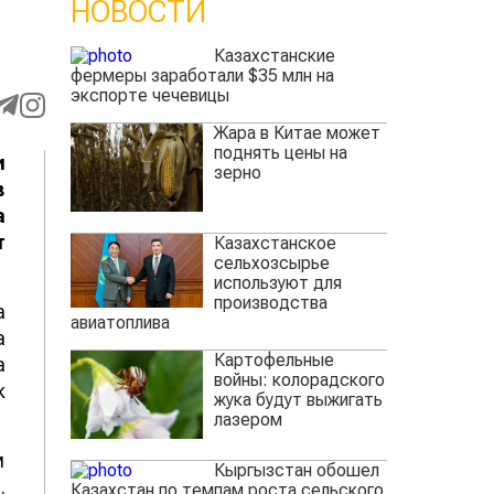
НОВОСТИ
Казахстанские
фермеры заработали $35 млн на
экспорте чечевицы
Жара в Китае может
поднять цены на
и
зерно
в
а
т
Казахстанское
сельхозсырье
используют для
производства
а
авиатоплива
а
Картофельные
а
войны: колорадского
к
жука будут выжигать
лазером
м
Кыргызстан обошел
.
Казахстан по темпам роста сельского