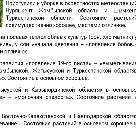
Приступили к уборке в окрестностях метеостанци
Нурлыкент Жамбылской области и Шымкен
Туркестанской области. Состояние растени
преимущественно хорошее, местами отличное.
на посевах теплолюбивых культур (соя, хлопчатник) 
ие», у сои «начала цветения – «появление бобов»
и отличное.
развития «появление 19-го листа» – «выметывани
амбылской, Жетысуской и Туркестанской областя
ь». Состояние в основном хорошее.
ысуской и Кызылординской областях в основно
е» – «молочная спелость». Состояние растений 
 Восточно-Казахстанской и Павлодарской областя
евание». Состояние растений в основном хорошее 