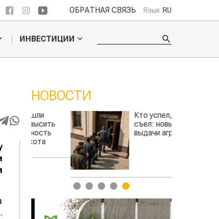
ОБРАТНАЯ СВЯЗЬ
Язык
RU
ИНВЕСТИЦИИ
НОВОСТИ
ли
Кто успел, тот и
сить
съел: новые правила
сть
выдачи агросубсидий
та
у
авиатоплива
и
и
1
2
3
4
5
а
.