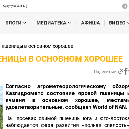
Кукуруза 301 $
Рис 408 $
Пшеница 423 $
БЛОГИ
МЕДИАТЕКА
АФИША
ВИДЕО
 пшеницы в основном хорошее
ЕНИЦЫ В ОСНОВНОМ ХОРОШЕЕ
Кыргызстан обошел
Ученые наш
Поделиться
ан по темпам роста сельского
способ повы
ва
продуктивно
мясного ско
Согласно агрометеорологическому обзор
Казгидрометс состояние яровой пшеницы 
ячменя в основном хорошее, местам
удовлетворительные, сообщает
World
of
NAN
.
На посевах озимой пшеницы юга и юго-восток
наблюдается фаза развития «полная спелость»