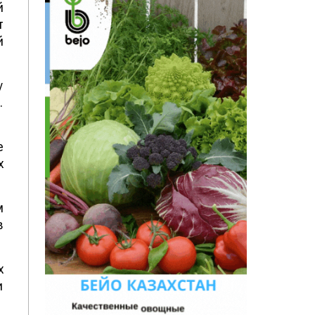
й
т
й
у
.
е
х
м
в
х
и