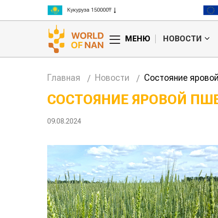
Кукуруза 150000₸
Рис 300000₸
Пшеница 3 класс 125000₸
МЕНЮ
НОВОСТИ
Главная
Новости
Состояние яровой
СОСТОЯНИЕ ЯРОВОЙ ПШ
анское
Картофельные
09.08.2024
сырье
войны: колорадского
Казахст
уют для
жука будут выжигать
хозяйст
дства
лазером