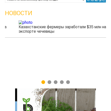
НОВОСТИ
Казахстанские фермеры заработали $35 млн на
экспорте чечевицы
Жа
1
2
3
4
5