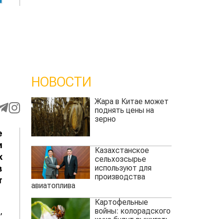
НОВОСТИ
Жара в Китае может
поднять цены на
зерно
е
и
Казахстанское
х
сельхозсырье
используют для
в
производства
т
авиатоплива
Картофельные
,
войны: колорадского