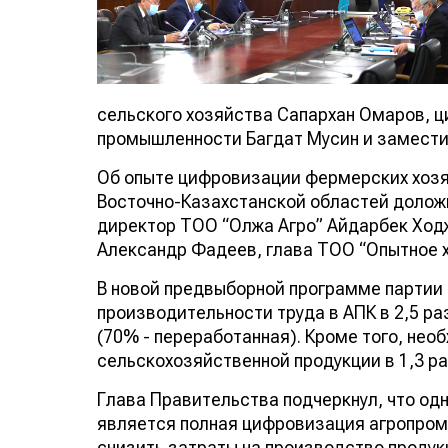
сельского хозяйства Сапархан Омаров, ц
промышленности Багдат Мусин и замест
Об опыте цифровизации фермерских хозя
Восточно-Казахстанской областей долож
директор ТОО “Олжа Агро” Айдарбек Ход
Александр Фадеев, глава ТОО “Опытное 
В новой предвыборной программе партии 
производительности труда в АПК в 2,5 р
(70% - переработанная). Кроме того, не
сельскохозяйственной продукции в 1,3 ра
Глава Правительства подчеркнул, что од
является полная цифровизация агропром
снизить затраты на производство продукц