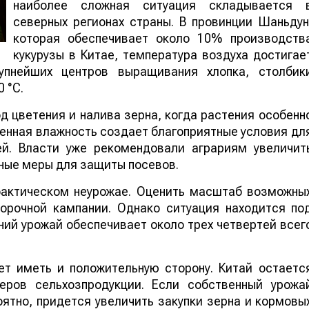
наиболее сложная ситуация складывается 
северных регионах страны. В провинции Шаньдун
которая обеспечивает около 10% производств
кукурузы в Китае, температура воздуха достигае
упнейших центров выращивания хлопка, столбик
 °C.
 цветения и налива зерна, когда растения особенн
шенная влажность создает благоприятные условия дл
ей. Власти уже рекомендовали аграриям увеличит
ные меры для защиты посевов.
 фактическом неурожае. Оценить масштаб возможны
борочной кампании. Однако ситуация находится по
ий урожай обеспечивает около трех четвертей всег
т иметь и положительную сторону. Китай остаетс
еров сельхозпродукции. Если собственный урожа
ятно, придется увеличить закупки зерна и кормовы