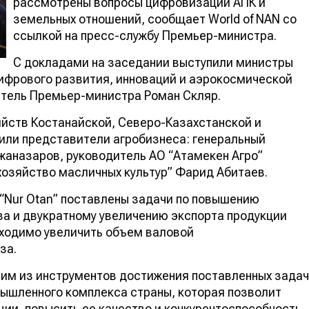
рассмотрены вопросы цифровизации АПК и
земельных отношений, сообщает World of NAN со
ссылкой на пресс-службу Премьер-министра.
С докладами на заседании выступили министры
ифрового развития, инноваций и аэрокосмической
итель Премьер-министра Роман Скляр.
йств Костанайской, Северо-Казахстанской и
или представители агробизнеса: генеральный
жаназаров, руководитель АО “Атамекен Агро”
хозяйство масличных культур” Фарид Абитаев.
“Nur Otan” поставлены задачи по повышению
аза и двукратному увеличению экспорта продукции
обходимо увеличить объем валовой
за.
ним из инструментов достижения поставленных задач
ышленного комплекса страны, которая позволит
ии, повысить ее качество и конкурентоспособность.