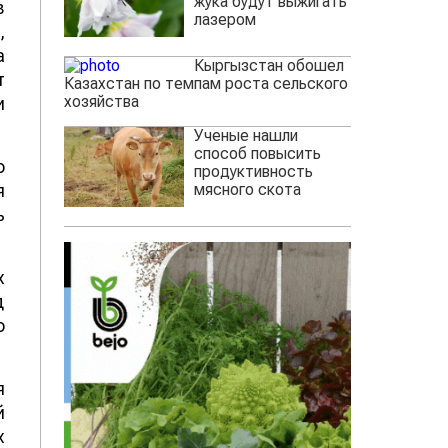
жука будут выжигать
в
лазером
,
а
Кыргызстан обошел
т
Казахстан по темпам роста сельского
хозяйства
и
Ученые нашли
способ повысить
о
продуктивность
мясного скота
я
ь
х
д
о
я
й
х