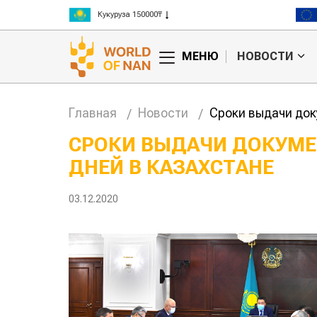
Рис 300000₸
Пшеница 3 класс 125000₸
МЕНЮ
НОВОСТИ
Главная
Новости
Сроки выдачи док
СРОКИ ВЫДАЧИ ДОКУМЕ
ДНЕЙ В КАЗАХСТАНЕ
Китае может
Казахстанское
 цены на
сельхозсырье
используют для
03.12.2020
производства
авиатоплива