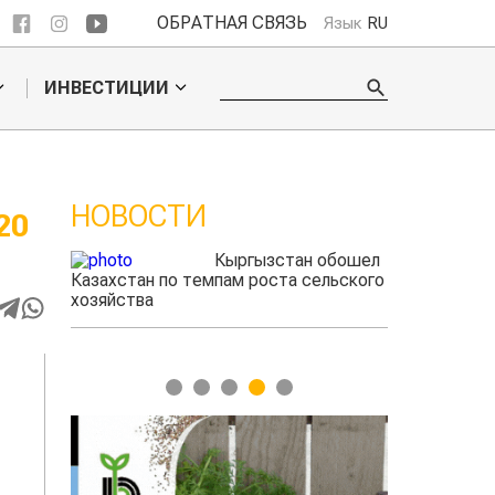
ОБРАТНАЯ СВЯЗЬ
Язык
RU
ИНВЕСТИЦИИ
НОВОСТИ
20
 обошел
Ученые нашли
ельского
способ повысить
продуктивность
мясного скота
1
2
3
4
5