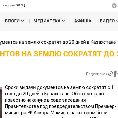
Рис 408 $
Пшеница 423 $
БЛОГИ
МЕДИАТЕКА
АФИША
ВИДЕО
ументов на землю сократят до 20 дней в Казахстане
НТОВ НА ЗЕМЛЮ СОКРАТЯТ ДО 
Картофельные
Кыргызстан
войны: колорадского
Казахстан по темпам роста с
жука будут выжигать
хозяйства
Поделиться
лазером
Сроки выдачи документов на землю сократят с 1
года до 20 дней в Казахстане. Об этом стало
известно накануне в ходе заседания
Правительства под председательством Премьер-
министра РК Аскара Мамина, на котором были