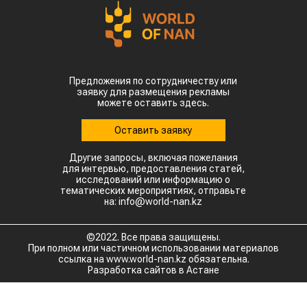
остается Турция, которая увеличила закупки в
пять раз и импортировала 63,4 тыс. тонн.
Главной сенсацией отчетного периода стал
рынок Китая. Если в прошлом году отгрузки туда
полностью отсутствовали, то за пять месяцев
текущего года КНР выкупила сразу 14,2 тыс.
тонн казахстанской чечевицы.
Высокую динамику спроса показывают и другие
традиционные рынки: Афганистан — 4,9 тыс
тонн (рост в 11,7 раза) Азербайджан — 2 тыс
тонн (рост в 22,6 раза) Туркменистан — 1,1 тыс
тонн (рост в 3,6 раза) Таджикистан — 539,2
тонны (рост в 23,4 раза) Польша — 462 тонны
(рост в 21 раз).
Смотрите больше интересных агроновостей
Казахстана на нашем канале
telegram
, узнавайте
о важных событиях в
facebook
и
подписывайтесь на
youtube
канал и
instagram
.