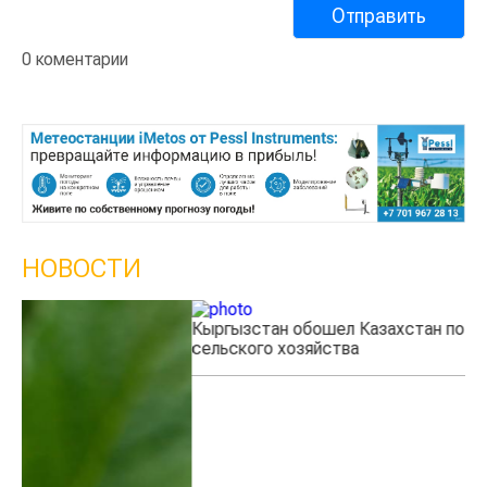
0 коментарии
НОВОСТИ
Кыргызстан обошел Казахстан по темпам роста
Ка
сельского хозяйства
эк