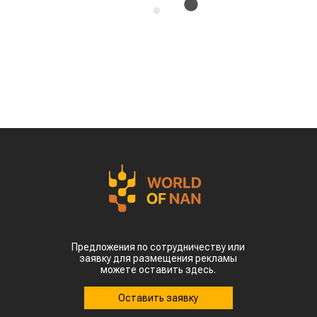
потерях урожая кукурузы, риса, хлопка и сои
именно в самый важный период их
развития, сообщает
World
of
NAN
По данным китайских метеорологических служб,
наиболее сложная ситуация складывается в
северных регионах страны. В провинции
Шаньдун, которая обеспечивает около 10%
производства кукурузы в Китае, температура
воздуха достигает 35–38 °C. В Синьцзяне, одном
из крупнейших центров выращивания хлопка,
столбики термометров местами приближаются к
50 °C.
Высокие температуры пришлись на период
цветения и налива зерна, когда растения
особенно чувствительны к жаре. Кроме того,
повышенная влажность создает благоприятные
условия для распространения вредителей и
болезней. Власти уже рекомендовали аграриям
увеличить объемы орошения и принять
дополнительные меры для защиты посевов.