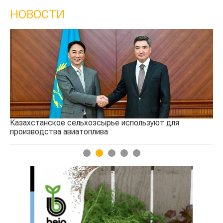
НОВОСТИ
Казахстанское сельхозсырье используют для
Ка
производства авиатоплива
вы
1
2
3
4
5