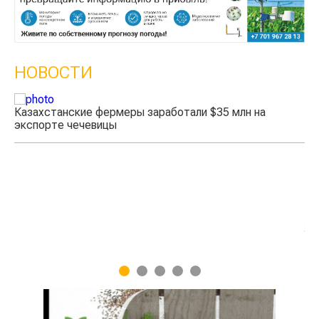
НОВОСТИ
Казахстанские фермеры заработали $35 млн на
экспорте чечевицы
Жа
1
2
3
4
5