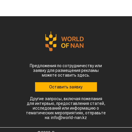
производственного цикла – от выращивания
сырья до выпуска готового топлива для
авиации, сообщает
World
of
NAN
.
Эту инициативу обсудили на встрече премьер-
министра Олжаса Бектенова с основателем
гонконгской компании Full Vision Capital
доктором Питером Ли.
Ключевая идея проекта – создание в Казахстане
интегрированной экосистемы по производству
устойчивого авиационного топлива. Для этого
планируется использовать
сельскохозяйственное сырье, которое будет
выращиваться и перерабатываться внутри
страны.
Пилотной площадкой для реализации проекта
может стать город Алатау. эффективного
использования возобновляемых источников
энергии. Если проект будет реализован,
Казахстан сможет развивать новое направление