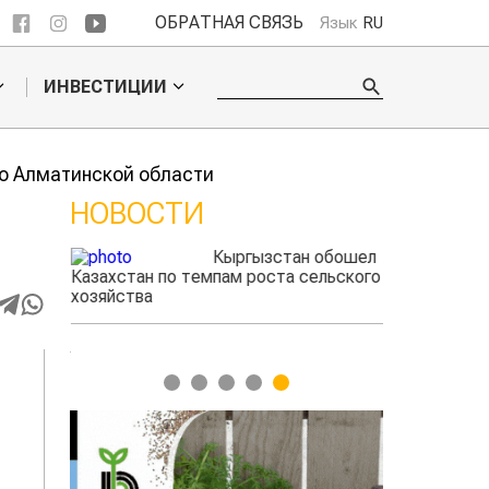
ОБРАТНАЯ СВЯЗЬ
Язык
RU
ИНВЕСТИЦИИ
о Алматинской области
НОВОСТИ
гызстан обошел
Казахстанские
 роста сельского
фермеры заработали $35 млн на
экспорте чечевицы
1
2
3
4
5