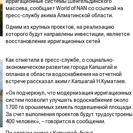
ирригационные системы Шенгельдинского
массива, сообщает World of NAN со ссылкой на
пресс-службу акима Алматинской области.
Одним из крупных проектов, на реализацию
которого будут направлены инвестиции, является
восстановление ирригационных сетей
Как отметили в пресс-службе, о социально-
экономическом развитии города Капшагай и
опланах в области водоснабжения на отчетной
встрече рассказал аким г.Капшагай Н.Куматаев.
«Он подчеркнул, что модернизация ирригационных
систем позволит улучшить водоснабжение около
1700 га орошаемых земель подвешенной площади.
За счет выполнения проектов будут трудоустроены
400 человек», – говорится в сообщении.
По словам акима г.Капшагай, будут