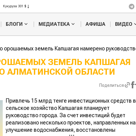
Рис 408 $
Пшеница 423 $
БЛОГИ
МЕДИАТЕКА
АФИША
ВИДЕО
о орошаемых земель Капшагая намерено руководств
РОШАЕМЫХ ЗЕМЕЛЬ КАПШАГАЯ
О АЛМАТИНСКОЙ ОБЛАСТИ
Картофельные
Кыр
войны: колорадского
Казахстан по темпам
жука будут выжигать
хозяйства
Поделиться
лазером
Привлечь 15 млрд тенге инвестиционных средств в
сельское хозяйство Капшагая планирует
руководство города. За счет инвестиций будет
реализовано несколько проектов, направленных на
улучшение водоснабжения, восстановлены