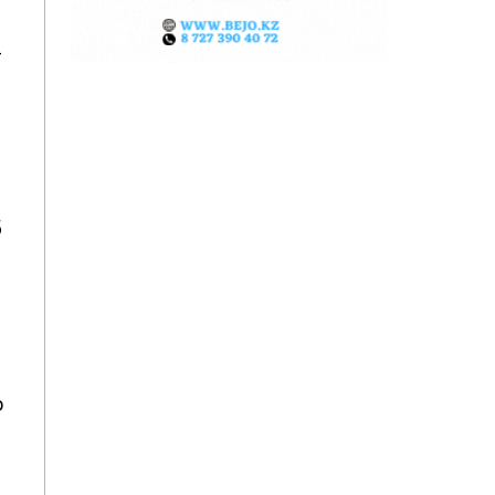
-
5
о