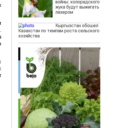
войны: колорадского
к
жука будут выжигать
лазером
м
Кыргызстан обошел
.
Казахстан по темпам роста сельского
хозяйства
а
н
с
с
т