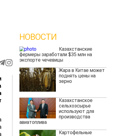
НОВОСТИ
Казахстанские
фермеры заработали $35 млн на
экспорте чечевицы
Жара в Китае может
поднять цены на
и
зерно
в
а
т
Казахстанское
сельхозсырье
используют для
производства
а
авиатоплива
а
Картофельные
а