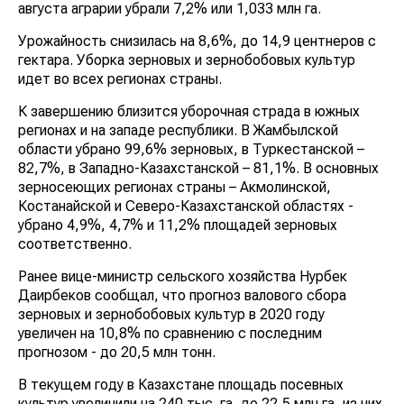
августа аграрии убрали 7,2% или 1,033 млн га.
Урожайность снизилась на 8,6%, до 14,9 центнеров с
гектара. Уборка зерновых и зернобобовых культур
идет во всех регионах страны.
К завершению близится уборочная страда в южных
регионах и на западе республики. В Жамбылской
области убрано 99,6% зерновых, в Туркестанской –
82,7%, в Западно-Казахстанской – 81,1%. В основных
зерносеющих регионах страны – Акмолинской,
Костанайской и Северо-Казахстанской областях -
убрано 4,9%, 4,7% и 11,2% площадей зерновых
соответственно.
Ранее вице-министр сельского хозяйства Нурбек
Даирбеков сообщал, что прогноз валового сбора
зерновых и зернобобовых культур в 2020 году
увеличен на 10,8% по сравнению с последним
прогнозом - до 20,5 млн тонн.
В текущем году в Казахстане площадь посевных
культур увеличили на 240 тыс. га, до 22,5 млн га, из них