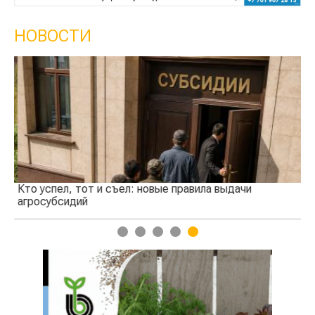
НОВОСТИ
Кто успел, тот и съел: новые правила выдачи
Ка
агросубсидий
пр
1
2
3
4
5