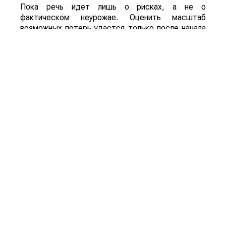
Пока речь идет лишь о рисках, а не о
фактическом неурожае. Оценить масштаб
возможных потерь удастся только после начала
уборочной кампании. Однако ситуация находится
под пристальным вниманием, поскольку осенний
урожай обеспечивает около трех четвертей
всего производства зерна в Китае.
Для Казахстана развитие событий может иметь
и положительную сторону. Китай остается одним
из крупнейших мировых импортеров
сельхозпродукции. Если собственный урожай
окажется ниже ожидаемого, стране, вероятно,
придется увеличить закупки зерна и кормовых
культур на внешних рынках. Кроме того,
возможное сокращение урожая в одной из
крупнейших аграрных стран мира способно
поддержать мировые цены на зерно, что станет
дополнительным фактором в пользу
экспортеров.