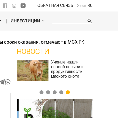
ОБРАТНАЯ СВЯЗЬ
Язык
RU
ИНВЕСТИЦИИ
ы сроки оказания, отмечают в МСХ РК
НОВОСТИ
ли
Жара в Китае может
сить
поднять цены на
сть
зерно
та
авиатоплива
1
2
3
4
5