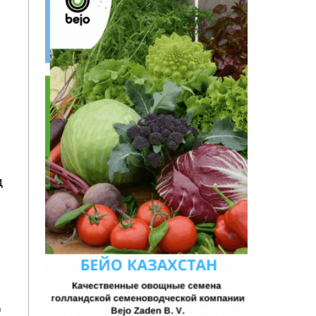
д
.
9