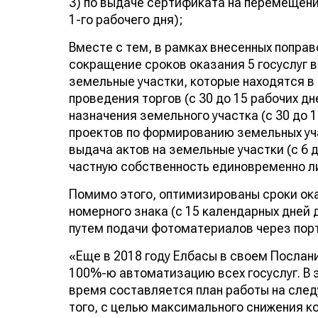
3) по выдаче сертификата на перемещение
1-го рабочего дня);
Вместе с тем, в рамках внесенных попра
сокращение сроков оказания 5 госуслуг в
земельные участки, которые находятся в
проведения торгов (с 30 до 15 рабочих д
назначения земельного участка (с 30 до 
проектов по формированию земельных учас
выдача актов на земельные участки (с 6 д
частную собственность единовременно либ
Помимо этого, оптимизированы сроки оказ
номерного знака (с 15 календарных дней д
путем подачи фотоматериалов через пор
«Еще в 2018 году Елбасы в своем Послани
100%-ю автоматизацию всех госуслуг. В 
время составляется план работы на след
того, с целью максимального снижения к