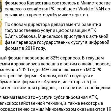
фермеров Казахстана состоялось в Министерстве
сельского хозяйства РК, сообщает World of NAN со
ссылкой на пресс-службу министерства.
По словам директора департамента развития
государственных услуг и цифровизации АПК
Б.Алпысбекова, Минсельхоз приступил к активной
фазе перевода государственных услуг в цифровой
формат в 2019 году.
ный формат переведено 82% сервисов. В текущем
ндемии коронавируса перешла в режим онлайн, перево
9 месяцев 2020 года 94% закрепленных за МСХ РК
ектронной форме. В целом, из 61 госуслуги в
умажном формате - 4 услуги, из которых 5 (по
ительством для граждан», – говорится в сообщении
 акиматами: это – услуги субсидирования АПК,
ельскохозяйственной техники, а также некоторые
епосредственно самим Минсельхозом оказываются 1