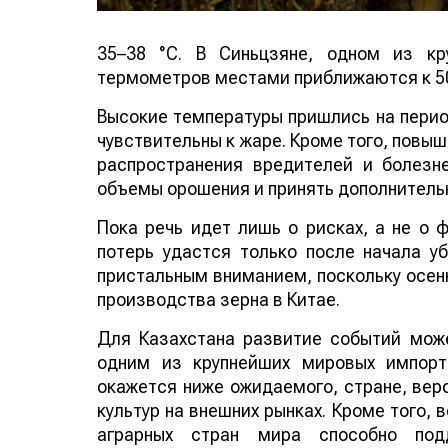
35–38 °C. В Синьцзяне, одном из кр
термометров местами приближаются к 50
Высокие температуры пришлись на период
чувствительны к жаре. Кроме того, повы
распространения вредителей и болезн
объемы орошения и принять дополнитель
Пока речь идет лишь о рисках, а не о
потерь удастся только после начала у
пристальным вниманием, поскольку осенн
производства зерна в Китае.
Для Казахстана развитие событий може
одним из крупнейших мировых импорт
окажется ниже ожидаемого, стране, веро
культур на внешних рынках. Кроме того,
аграрных стран мира способно по