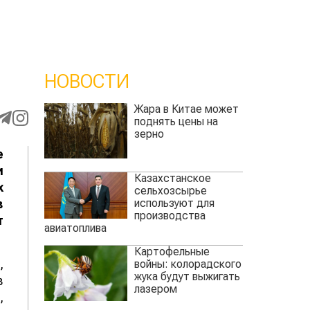
НОВОСТИ
Жара в Китае может
поднять цены на
зерно
е
и
Казахстанское
х
сельхозсырье
используют для
в
производства
т
авиатоплива
Картофельные
,
войны: колорадского
жука будут выжигать
в
лазером
,