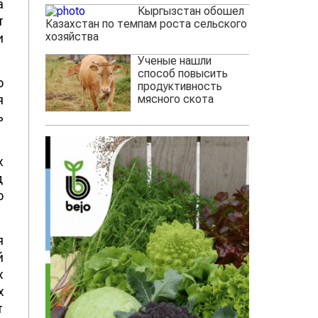
а
Кыргызстан обошел
т
Казахстан по темпам роста сельского
хозяйства
и
Ученые нашли
способ повысить
о
продуктивность
мясного скота
я
ь
х
д
о
я
й
х
х
т