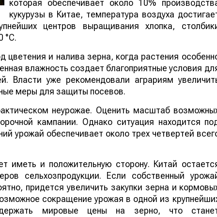
которая обеспечивает около 10% производств
кукурузы в Китае, температура воздуха достигае
упнейших центров выращивания хлопка, столбик
 °C.
 цветения и налива зерна, когда растения особенн
шенная влажность создает благоприятные условия дл
ей. Власти уже рекомендовали аграриям увеличит
ные меры для защиты посевов.
 фактическом неурожае. Оценить масштаб возможны
борочной кампании. Однако ситуация находится по
ий урожай обеспечивает около трех четвертей всег
т иметь и положительную сторону. Китай остаетс
еров сельхозпродукции. Если собственный урожа
ятно, придется увеличить закупки зерна и кормовы
 возможное сокращение урожая в одной из крупнейши
ддержать мировые цены на зерно, что стане