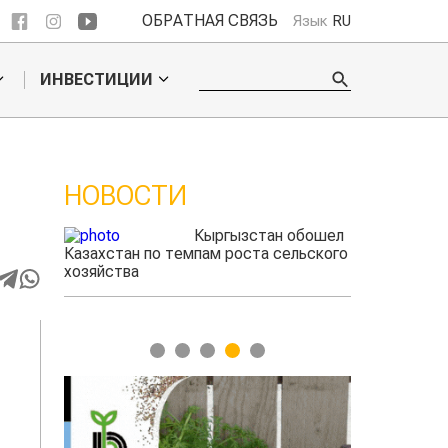
ОБРАТНАЯ СВЯЗЬ
Язык
RU
ИНВЕСТИЦИИ
НОВОСТИ
Кыргызстан обошел
Ученые нашли
пам роста сельского
способ повысить
продуктивность
мясного скота
1
2
3
4
5