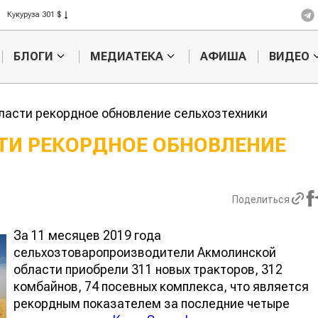
Кукуруза 301 $
Рис 408 $
Пшеница 423 $
БЛОГИ
МЕДИАТЕКА
АФИША
ВИДЕО
ласти рекордное обновление сельхозтехники
ТИ РЕКОРДНОЕ ОБНОВЛЕНИЕ
Картофельные
войны: колорадского
Казахстан по тем
жука будут выжигать
хозяйства
Поделиться
лазером
За 11 месяцев 2019 года
сельхозтоваропроизводители Акмолинской
области приобрели 311 новых тракторов, 312
комбайнов, 74 посевных комплекса, что является
рекордным показателем за последние четыре