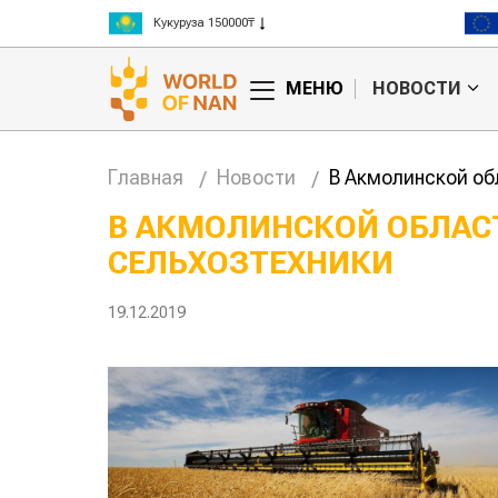
Кукуруза 150000₸
Рис 300000₸
Пшеница 3 класс 125000₸
МЕНЮ
НОВОСТИ
Главная
Новости
В Акмолинской об
В АКМОЛИНСКОЙ ОБЛАС
СЕЛЬХОЗТЕХНИКИ
Жара в Китае может
Казахстанское
поднять цены на
сельхозсырье
зерно
используют для
19.12.2019
производства
авиатоплива