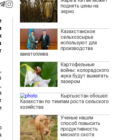
Жара в Китае может
поднять цены на
зерно
е
и
Казахстанское
х
сельхозсырье
используют для
в
производства
т
авиатоплива
Картофельные
,
войны: колорадского
жука будут выжигать
в
лазером
,
а
Кыргызстан обошел
т
Казахстан по темпам роста сельского
хозяйства
и
Ученые нашли
способ повысить
о
продуктивность
мясного скота
я