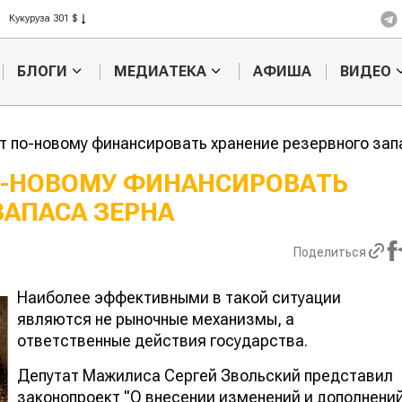
Рис 408 $
Пшеница 423 $
БЛОГИ
МЕДИАТЕКА
АФИША
ВИДЕО
ут по-новому финансировать хранение резервного зап
ПО-НОВОМУ ФИНАНСИРОВАТЬ
ЗАПАСА ЗЕРНА
Картофельные
Кыргызстан 
войны: колорадского
Казахстан по темпам роста се
жука будут выжигать
хозяйства
Поделиться
лазером
Наиболее эффективными в такой ситуации
являются не рыночные механизмы, а
ответственные действия государства.
Депутат Мажилиса Сергей Звольский представил
законопроект "О внесении изменений и дополнени