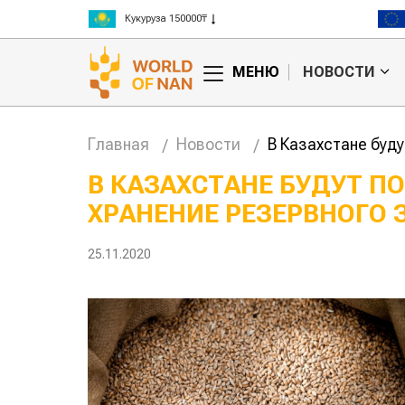
Рис 300000₸
Пшеница 3 класс 125000₸
МЕНЮ
НОВОСТИ
Главная
Новости
В Казахстане буд
В КАЗАХСТАНЕ БУДУТ 
ХРАНЕНИЕ РЕЗЕРВНОГО 
итае может
Казахстанское
цены на
сельхозсырье
используют для
25.11.2020
производства
авиатоплива