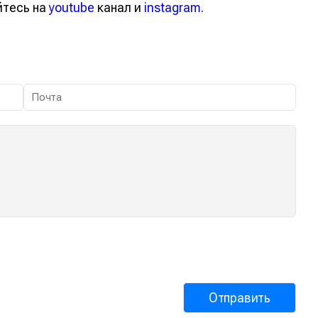
йтесь на
youtube
канал и
instagram
.