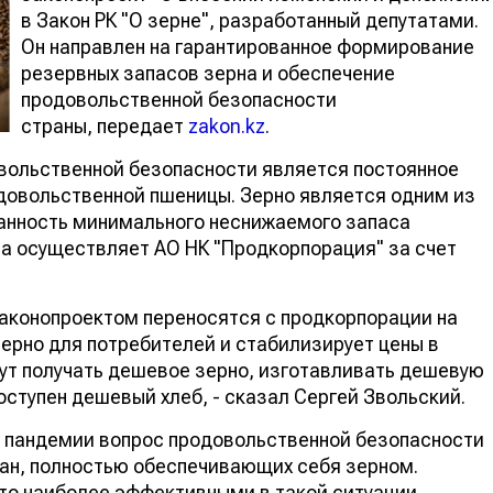
в Закон РК "О зерне", разработанный депутатами.
Он направлен на гарантированное формирование
резервных запасов зерна и обеспечение
продовольственной безопасности
страны, передает
zakon.kz
.
ольственной безопасности является постоянное
довольственной пшеницы. Зерно является одним из
ранность минимального неснижаемого запаса
а осуществляет АО НК "Продкорпорация" за счет
законопроектом переносятся с продкорпорации на
зерно для потребителей и стабилизирует цены в
дут получать дешевое зерно, изготавливать дешевую
ступен дешевый хлеб, - сказал Сергей Звольский.
е пандемии вопрос продовольственной безопасности
ран, полностью обеспечивающих себя зерном.
что наиболее эффективными в такой ситуации