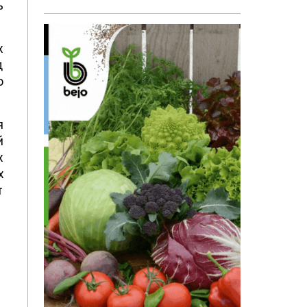
ь
х
д
о
я
й
х
х
т