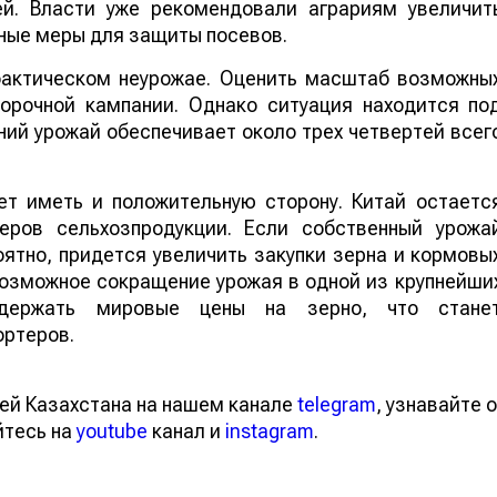
ей. Власти уже рекомендовали аграриям увеличит
ные меры для защиты посевов.
 фактическом неурожае. Оценить масштаб возможны
борочной кампании. Однако ситуация находится по
ий урожай обеспечивает около трех четвертей всег
т иметь и положительную сторону. Китай остаетс
еров сельхозпродукции. Если собственный урожа
ятно, придется увеличить закупки зерна и кормовы
 возможное сокращение урожая в одной из крупнейши
ддержать мировые цены на зерно, что стане
ортеров.
ей Казахстана на нашем канале
telegram
, узнавайте о
йтесь на
youtube
канал и
instagram
.