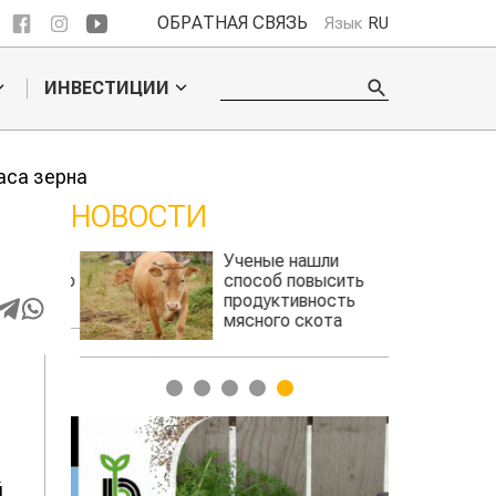
ОБРАТНАЯ СВЯЗЬ
Язык
RU
ИНВЕСТИЦИИ
аса зерна
НОВОСТИ
обошел
Ученые нашли
льского
способ повысить
продуктивность
мясного скота
1
2
3
4
5
й