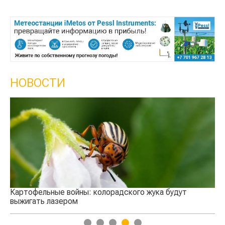
НОВОСТИ
Кы
се
Картофельные войны: колорадского жука будут
выжигать лазером
1
2
3
4
5