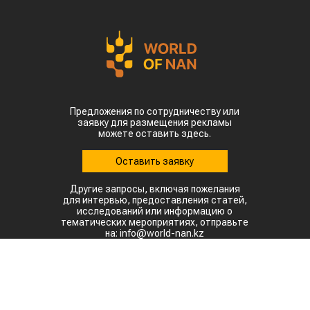
Предложения по сотрудничеству или
заявку для размещения рекламы
можете оставить здесь.
Оставить заявку
Другие запросы, включая пожелания
для интервью, предоставления статей,
исследований или информацию о
тематических мероприятиях, отправьте
на: info@world-nan.kz
©2022. Все права защищены.
При полном или частичном использовании материалов
ссылка на www.world-nan.kz обязательна.
Разработка сайтов в Астане