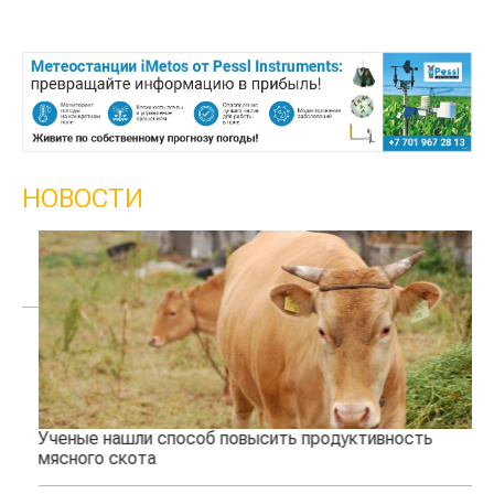
НОВОСТИ
Ученые нашли способ повысить продуктивность
Жа
мясного скота