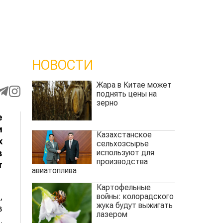
НОВОСТИ
Жара в Китае может
поднять цены на
зерно
е
и
Казахстанское
х
сельхозсырье
используют для
в
производства
т
авиатоплива
Картофельные
,
войны: колорадского
жука будут выжигать
в
лазером
,