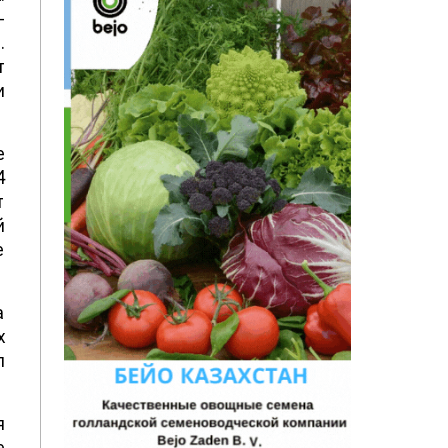
-
.
т
и
е
4
т
й
е
а
х
л
я
е