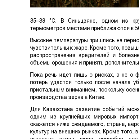
35–38 °C. В Синьцзяне, одном из кр
термометров местами приближаются к 50
Высокие температуры пришлись на период
чувствительны к жаре. Кроме того, повы
распространения вредителей и болезн
объемы орошения и принять дополнитель
Пока речь идет лишь о рисках, а не о
потерь удастся только после начала у
пристальным вниманием, поскольку осенн
производства зерна в Китае.
Для Казахстана развитие событий може
одним из крупнейших мировых импорт
окажется ниже ожидаемого, стране, веро
культур на внешних рынках. Кроме того,
аграрных стран мира способно по