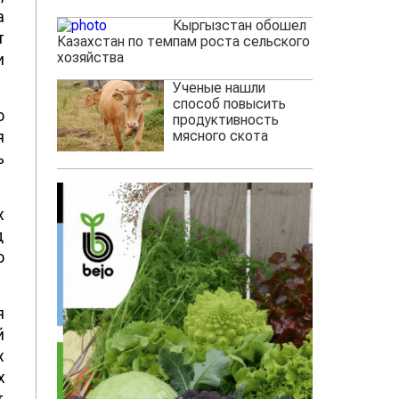
а
Кыргызстан обошел
т
Казахстан по темпам роста сельского
хозяйства
и
Ученые нашли
способ повысить
о
продуктивность
мясного скота
я
ь
х
д
о
я
й
х
х
т