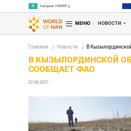
Рис 300000₸
Пшеница 3 класс 125000₸
МЕНЮ
НОВОСТИ
Главная
Новости
В Кызылординско
В КЫЗЫЛОРДИНСКОЙ ОБ
СООБЩАЕТ ФАО
Китае может
Казахстанское
 цены на
сельхозсырье
используют для
22.06.2021
производства
авиатоплива