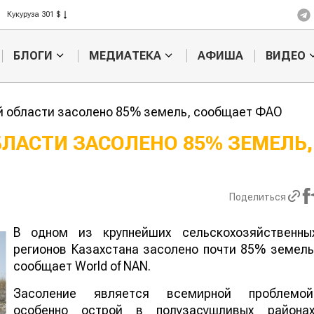
Рис 408 $
Пшеница 423 $
БЛОГИ
МЕДИАТЕКА
АФИША
ВИДЕО
й области засолено 85% земель, сообщает ФАО
ЛАСТИ ЗАСОЛЕНО 85% ЗЕМЕЛЬ,
Картофельные
Кыргызстан
войны: колорадского
Казахстан по темпам роста с
жука будут выжигать
хозяйства
Поделиться
лазером
В одном из крупнейших сельскохозяйственны
регионов Казахстана засолено почти 85% земель
сообщает World of NAN.
Засоление является всемирной проблемой
особенно острой в полузасушливых районах