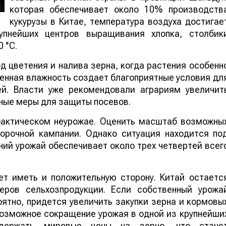
которая обеспечивает около 10% производств
кукурузы в Китае, температура воздуха достигае
упнейших центров выращивания хлопка, столбик
 °C.
 цветения и налива зерна, когда растения особенн
шенная влажность создает благоприятные условия дл
ей. Власти уже рекомендовали аграриям увеличит
ные меры для защиты посевов.
 фактическом неурожае. Оценить масштаб возможны
борочной кампании. Однако ситуация находится по
ий урожай обеспечивает около трех четвертей всег
т иметь и положительную сторону. Китай остаетс
еров сельхозпродукции. Если собственный урожа
ятно, придется увеличить закупки зерна и кормовы
 возможное сокращение урожая в одной из крупнейши
ддержать мировые цены на зерно, что стане