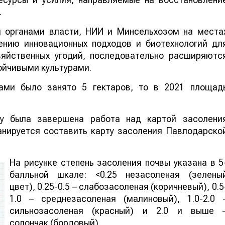
.
и органами власти, НИИ и Минсельхозом на места
ению инновационных подходов и биотехнологий дл
зяйственных угодий, последовательно расширяютс
ойчивыми культурами.
рами было занято 5 гектаров, то в 2021 площад
у была завершена работа над картой засолени
анируется составить карту засоления Павлодарско
На рисунке степень засоления почвы указана в 5
балльной шкале: <0.25 незасоленая (зелены
цвет), 0.25-0.5 – слабозасоленая (коричневый), 0.5
1.0 – среднезасоленая (малиновый), 1.0-2.0 
сильнозасоленая (красный) и 2.0 и выше 
солончак (бордовый).