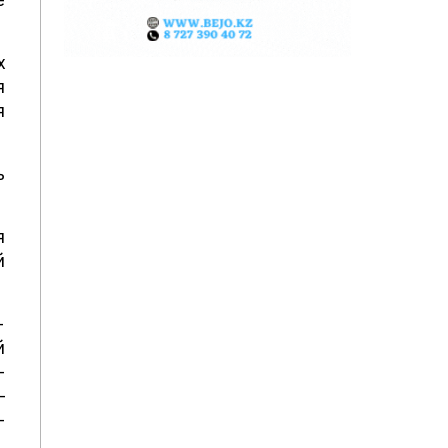
х
я
я
ь
я
й
-
й
-
–
–