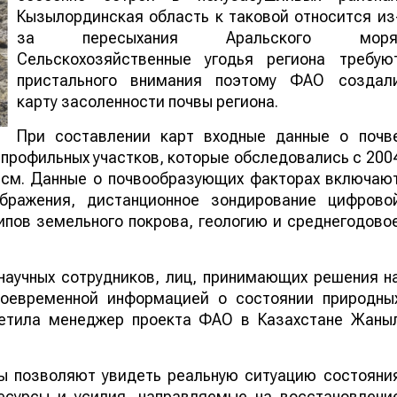
Кызылординская область к таковой относится из
за пересыхания Аральского моря
Сельскохозяйственные угодья региона требую
пристального внимания поэтому ФАО создал
карту засоленности почвы региона.
При составлении карт входные данные о почв
профильных участков, которые обследовались с 200
30 см. Данные о почвообразующих факторах включаю
ображения, дистанционное зондирование цифрово
ипов земельного покрова, геологию и среднегодово
научных сотрудников, лиц, принимающих решения н
воевременной информацией о состоянии природны
метила менеджер проекта ФАО в Казахстане Жаны
ты позволяют увидеть реальную ситуацию состояни
есурсы и усилия, направляемые на восстановлени