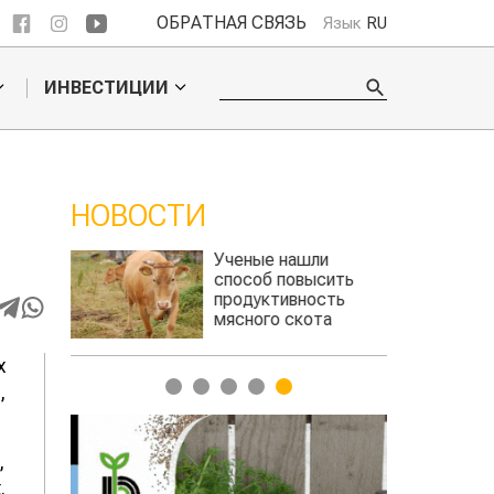
ОБРАТНАЯ СВЯЗЬ
Язык
RU
ИНВЕСТИЦИИ
НОВОСТИ
 обошел
Ученые нашли
ельского
способ повысить
продуктивность
мясного скота
х
1
2
3
4
5
,
,
.