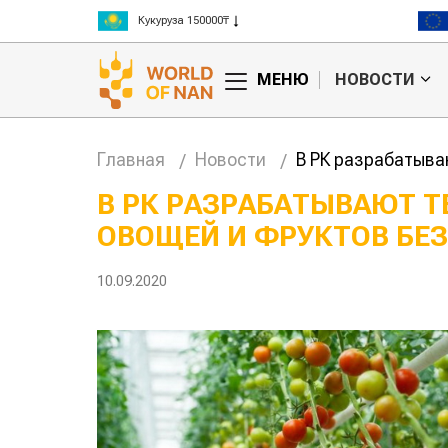
Рис 300000₸
Пшеница 3 класс 125000₸
МЕНЮ
НОВОСТИ
Главная
Новости
В РК разрабатыва
В РК РАЗРАБАТЫВАЮТ 
ОВОЩЕЙ И ФРУКТОВ БЕЗ
Китае может
Казахстанское
 цены на
сельхозсырье
используют для
10.09.2020
производства
авиатоплива