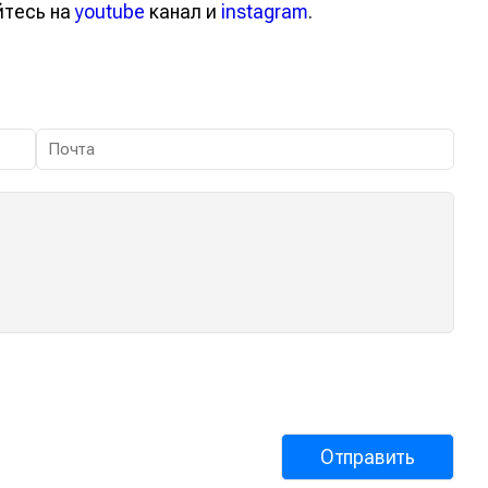
йтесь на
youtube
канал и
instagram
.