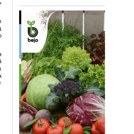
ь
х
д
о
я
й
х
х
т