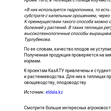
«В них используется гидропоника, то ес
субстрате с капельным орошением, через
К преимуществам такого способа можно от
болезней у растений. В таких теплицах ре
высокотехнологичные способы выращиван
Турлубекова.
По ее словам, качество плодов не уступа
Полученная продукция проверяется на х
нормам.
К проектам КазАТУ привлечены и студен
и растениеводства. Для них в теплицах п
овощеводству, плодоводству.
Источник:
eldala.kz
Смотрите больше интересных агроновост