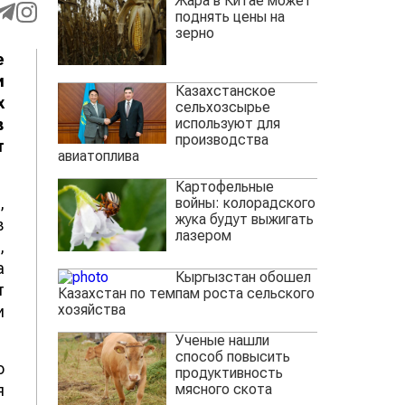
Жара в Китае может
поднять цены на
зерно
е
и
Казахстанское
х
сельхозсырье
используют для
в
производства
т
авиатоплива
Картофельные
,
войны: колорадского
жука будут выжигать
в
лазером
,
а
Кыргызстан обошел
т
Казахстан по темпам роста сельского
хозяйства
и
Ученые нашли
способ повысить
о
продуктивность
мясного скота
я