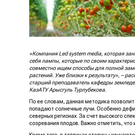
«Компания Led system media, которая за
себя лампы, которые по своим характери
совместно ищем способы для полной заме
растений. Уже близки к результату», – ра
старший преподаватель кафедры земледел
КазАТУ Арысгуль Турлубекова.
По ее словам, данная методика позволит
попадают солнечные лучи. Особенно дефи
северных регионах. За счет высокого спе
созревания плодов. Важно отметить, что
Кроме того, в теплицах столицы изучают