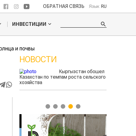
ОБРАТНАЯ СВЯЗЬ
Язык
RU
ИНВЕСТИЦИИ
олнца и почвы
НОВОСТИ
 обошел
Ученые нашли
ельского
способ повысить
продуктивность
мясного скота
1
2
3
4
5