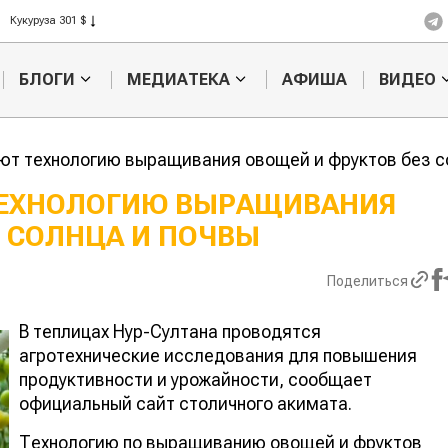
Рис 408 $
Пшеница 423 $
БЛОГИ
МЕДИАТЕКА
АФИША
ВИДЕО
ют технологию выращивания овощей и фруктов без с
ТЕХНОЛОГИЮ ВЫРАЩИВАНИЯ
 СОЛНЦА И ПОЧВЫ
Картофельные
Кыргызстан
войны: колорадского
Казахстан по темпам роста с
жука будут выжигать
хозяйства
Поделиться
лазером
В теплицах Нур-Султана проводятся
агротехнические исследования для повышения
продуктивности и урожайности, сообщает
официальный сайт столичного акимата.
Технологию по выращиванию овощей и фруктов