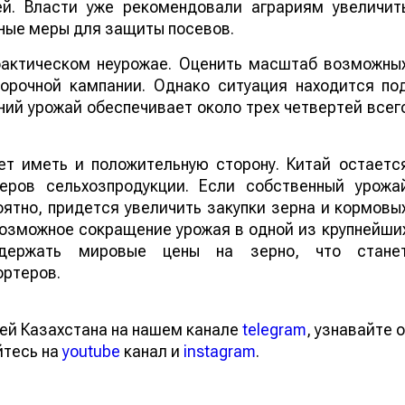
ей. Власти уже рекомендовали аграриям увеличит
ные меры для защиты посевов.
 фактическом неурожае. Оценить масштаб возможны
борочной кампании. Однако ситуация находится по
ий урожай обеспечивает около трех четвертей всег
т иметь и положительную сторону. Китай остаетс
еров сельхозпродукции. Если собственный урожа
ятно, придется увеличить закупки зерна и кормовы
 возможное сокращение урожая в одной из крупнейши
ддержать мировые цены на зерно, что стане
ортеров.
ей Казахстана на нашем канале
telegram
, узнавайте о
йтесь на
youtube
канал и
instagram
.