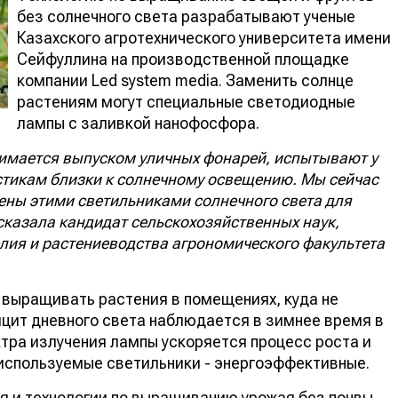
без солнечного света разрабатывают ученые
Казахского агротехнического университета имени
Сейфуллина на производственной площадке
компании Led system media. Заменить солнце
растениям могут специальные светодиодные
лампы с заливкой нанофосфора.
нимается выпуском уличных фонарей, испытывают у
стикам близки к солнечному освещению. Мы сейчас
ны этими светильниками солнечного света для
ссказала кандидат сельскохозяйственных наук,
ия и растениеводства агрономического факультета
 выращивать растения в помещениях, куда не
цит дневного света наблюдается в зимнее время в
ктра излучения лампы ускоряется процесс роста и
 используемые светильники - энергоэффективные.
ся и технологии по выращиванию урожая без почвы.