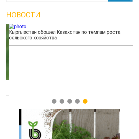
НОВОСТИ
Кыргызстан обошел Казахстан по темпам роста
Ка
сельского хозяйства
эк
1
2
3
4
5