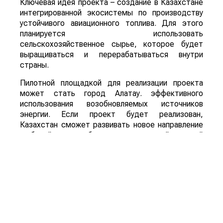
Ключевая идея проекта – создание в Казахстане
интегрированной экосистемы по производству
устойчивого авиационного топлива. Для этого
планируется использовать
сельскохозяйственное сырье, которое будет
выращиваться и перерабатываться внутри
страны.
Пилотной площадкой для реализации проекта
может стать город Алатау. эффективного
использования возобновляемых источников
энергии. Если проект будет реализован,
Казахстан сможет развивать новое направление
глубокой переработки сельскохозяйственной
продукции, одновременно расширяя рынок сбыта
сырья и внедряя технологии «зеленой»
экономики.
Для справки: Sustainable Aviation Fuel (SAF) –
экологически чистое авиационное топливо,
которое производится из возобновляемого
сырья, включая сельскохозяйственную