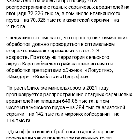
Казахстанской области прогнозируется
распространение стадных саранчовых вредителей на
площади 72,326 тыс га, в том числе итальянского
пруса – на 70,326 тыс га и азиатской саранчи – на
2 тыс га.
Специалисты отмечают, что проведение химических
обработок должно проводиться в оптимальном
возрасте личинок саранчовых это во 2-3
возрасте. Поэтому на территории сельского
округа Каратюбинского района планово начаты
обработки препаратами «Энжио», «Локустин»,
«Имидор», «Комбат» и «Ципрофен».
По республике же минсельхозом в 2021 году
прогнозируется распространение стадных саранчовых
вредителей на площади 640,85 тыс га, в том
числе итальянского пруса – на 384 тыс га,азиатской
саранчи – на 142 тыс га и мароккскойсаранчи – на
114 тыс га.
«Для эффективной обработки стадной саранчи
произведен закуп препаратов различных групп