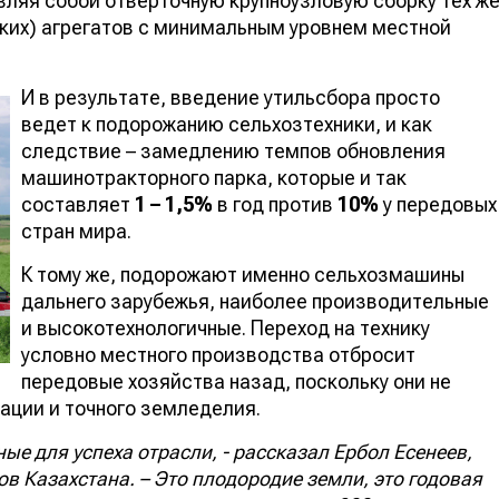
вляя собой отверточную крупноузловую сборку тех ж
ких) агрегатов с минимальным уровнем местной
И в результате, введение утильсбора просто
ведет к подорожанию сельхозтехники, и как
следствие – замедлению темпов обновления
машинотракторного парка, которые и так
составляет
1 – 1,5%
в год против
10%
у передовых
стран мира.
К тому же, подорожают именно сельхозмашины
дальнего зарубежья, наиболее производительные
и высокотехнологичные. Переход на технику
условно местного производства отбросит
передовые хозяйства назад, поскольку они не
ации и точного земледелия.
ные для успеха отрасли, - рассказал Ербол Есенеев,
в Казахстана. – Это плодородие земли, это годовая