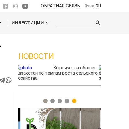
ОБРАТНАЯ СВЯЗЬ
Язык
RU
ИНВЕСТИЦИИ
х
НОВОСТИ
 обошел
Казахстанские
ельского
фермеры заработали $35 млн на
экспорте чечевицы
1
2
3
4
5