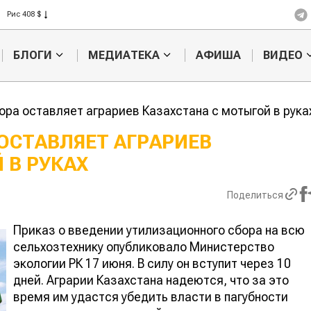
Рис 408 $
Пшеница 423 $
БЛОГИ
МЕДИАТЕКА
АФИША
ВИДЕО
ора оставляет аграриев Казахстана с мотыгой в рука
ОСТАВЛЯЕТ АГРАРИЕВ
 В РУКАХ
Кыргызстан
Казахстан по темпам роста с
хозяйства
Поделиться
Приказ о введении утилизационного сбора на всю
сельхозтехнику опубликовало Министерство
экологии РК 17 июня. В силу он вступит через 10
дней. Аграрии Казахстана надеются, что за это
время им удастся убедить власти в пагубности