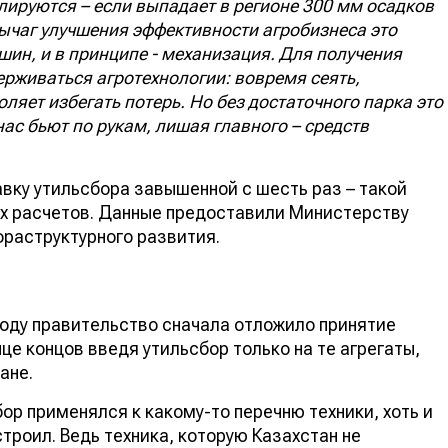
лируются – если выпадает в регионе 300 мм осадков
рычаг улучшения эффективности агробизнеса это
н, и в принципе - механизация. Для получения
рживаться агротехнологии: вовремя сеять,
ляет избегать потерь. Но без достаточного парка это
нас бьют по рукам, лишая главного – средств
вку утильсбора завышенной с шесть раз – такой
ых расчетов. Данные предоставили Министерству
фраструктурного развития.
году правительство сначала отложило принятие
це концов введя утильсбор только на те агрегаты,
ане.
бор применялся к какому-то перечню техники, хоть и
троил. Ведь техника, которую Казахстан не