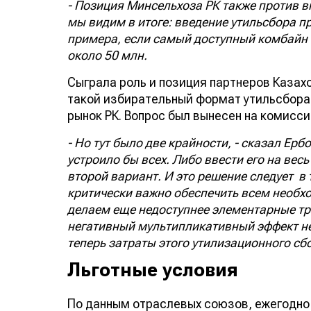
- Позиция Минсельхоза РК также против вн
мы видим в итоге: введение утильсбора 
примера, если самый доступный комбайн «
около 50 млн.
Сыграла роль и позиция партнеров Казахс
такой избирательный формат утильсбора 
рынок РК. Вопрос был вынесен на комисс
- Но тут было две крайности, - сказал Ерб
устроило бы всех. Либо ввести его на вес
второй вариант. И это решение следует в
критически важно обеспечить всем необ
делаем еще недоступнее элементарные тра
негативный мультипликативный эффект не 
теперь затраты этого утилизационного сб
Льготные условия
По данным отраслевых союзов, ежегодно