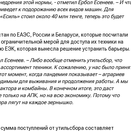
едрения этой нормы, - отметил Ербол Есенеев. – И чт
приведет к подорожанию всех видов машин. Для
Есиль» стоил около 40 млн тенге, теперь это будет
тан по ЕАЭС, России и Беларуси, которые посчитали
ограничительной мерой для доступа их техники на
ию ЕЭК, которая вынесла решение устранить барьеры.
ол Есенеев. – Либо вообще отменить утильсбор, что
ь ассортимент техники. К сожалению, у нас было приня
 тот момент, когда пандемия показывает – аграриев
ходимым для выживания и продолжения работы. А мы
ктора и комбайны. В конечном итоге, это даст
только на АПК, но на всю экономику. Потому что
ора лягут на каждое зернышко.
 сумма поступлений от утильсбора составляет