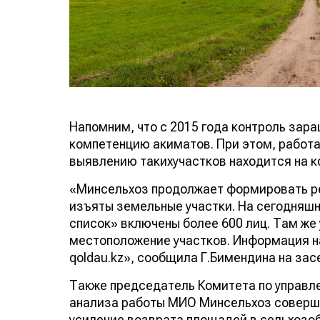
Напомним, что с 2015 года контроль зар
компетенцию акиматов. При этом, работа
выявлению такихучастков находится на к
«Минсельхоз продолжает формировать ре
изъяты земельные участки. На сегодняшн
список» включены более 600 лиц. Там же
местоположение участков. Информация на
qoldau.kz», сообщила Г.Бимендина на зас
Также председатель Комитета по управл
анализа работы МИО Минсельхоз соверше
усиление возврата площадей в сельхозоб