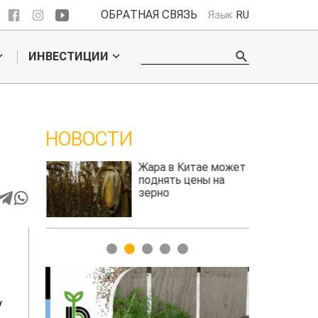
ОБРАТНАЯ СВЯЗЬ
Язык
RU
ИНВЕСТИЦИИ
НОВОСТИ
ие
Жара в Китае может
на
поднять цены на
зерно
авиатоплива
1
2
3
4
5
у