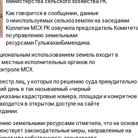
Министерства сельского хозяйства РК.
Как говорится в сообщении, данные
о неиспользуемых сельхозземлях на заседании
Коллегии МСХ РК озвучила председатель Комитет
по управлению земельными
ресурсами ГульжаханБимендина.
ациональным использованием земель входит в
 местных исполнительных органов по
онтроле МСХ.
естр лиц, у которых по решению суда принудительно
ий день в так называемый «черный
 указаны кадастровые номера, площади и конкретное
ходится в открытом доступе на сайте
едании.
ению земельными ресурсами отметила, что на основ
нствует законодательные меры, направленные на
орот или собственность государства.