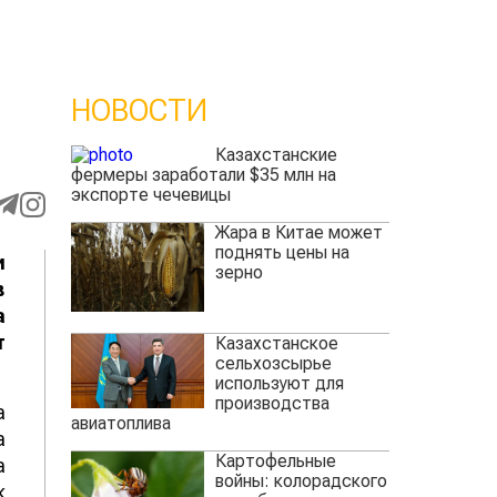
НОВОСТИ
Казахстанские
фермеры заработали $35 млн на
экспорте чечевицы
Жара в Китае может
поднять цены на
и
зерно
в
а
т
Казахстанское
сельхозсырье
используют для
производства
а
авиатоплива
а
Картофельные
а
войны: колорадского
к