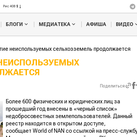
Пшеница 423 $
БЛОГИ
МЕДИАТЕКА
АФИША
ВИДЕО
тие неиспользуемых сельхозземель продолжается
 НЕИСПОЛЬЗУЕМЫХ
ОЛЖАЕТСЯ
Кыргызстан обошел
Казахстанск
ан по темпам роста сельского
фермеры заработали $35 млн 
ва
экспорте чечевицы
Поделиться
Более 600 физических и юридических лиц за
прошедший год внесены в «черный список»
недобросовестных землепользователей. Данный
реестр находится в открытом доступе,
сообщает World of NAN со ссылкой на пресс-служб