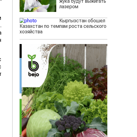
жука будут выжигать
лазером
м
Кыргызстан обошел
.
Казахстан по темпам роста сельского
хозяйства
а
н
с
с
т