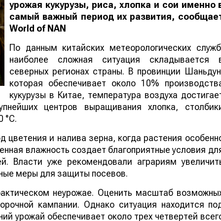
урожая кукурузы, риса, хлопка и сои именно 
самый важный период их развития, сообщае
World
of
NAN
По данным китайских метеорологических служб
наиболее сложная ситуация складывается 
северных регионах страны. В провинции Шаньдун
которая обеспечивает около 10% производств
кукурузы в Китае, температура воздуха достигае
упнейших центров выращивания хлопка, столбик
 °C.
 цветения и налива зерна, когда растения особенн
шенная влажность создает благоприятные условия дл
ей. Власти уже рекомендовали аграриям увеличит
ные меры для защиты посевов.
 фактическом неурожае. Оценить масштаб возможны
борочной кампании. Однако ситуация находится по
ий урожай обеспечивает около трех четвертей всег