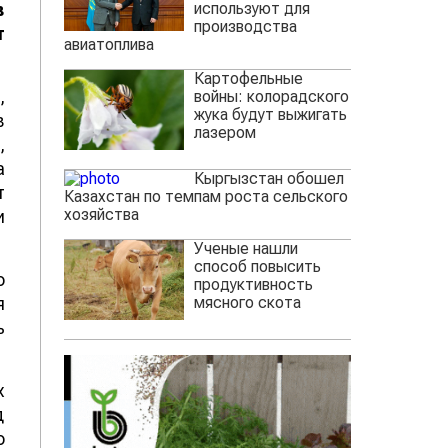
используют для
в
производства
т
авиатоплива
Картофельные
,
войны: колорадского
жука будут выжигать
в
лазером
,
а
Кыргызстан обошел
т
Казахстан по темпам роста сельского
хозяйства
и
Ученые нашли
способ повысить
о
продуктивность
мясного скота
я
ь
х
д
о