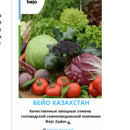
я
й
х
х
т