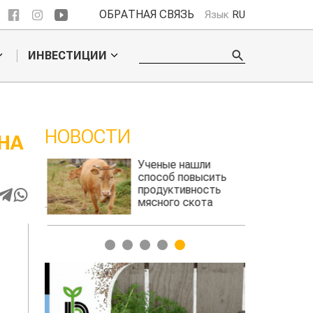
ОБРАТНАЯ СВЯЗЬ
Язык
RU
ИНВЕСТИЦИИ
НОВОСТИ
НА
 обошел
Ученые нашли
ельского
способ повысить
продуктивность
мясного скота
1
2
3
4
5