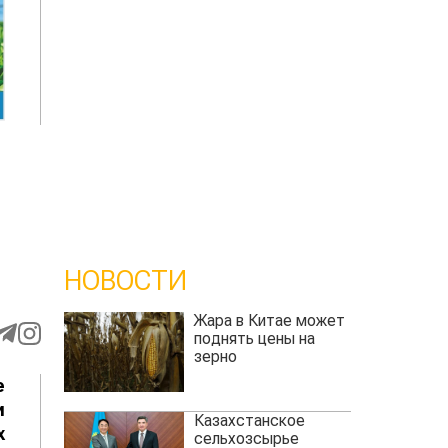
НОВОСТИ
Жара в Китае может
поднять цены на
зерно
е
и
Казахстанское
х
сельхозсырье