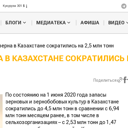
Рис 408 $
Пшеница 423 $
БЛОГИ
МЕДИАТЕКА
АФИША
ВИДЕО
ерна в Казахстане сократились на 2,5 млн тонн
А В КАЗАХСТАНЕ СОКРАТИЛИСЬ 
Картофельные
Кыргызстан
войны: колорадского
Казахстан по темпам роста с
жука будут выжигать
хозяйства
Поделиться
лазером
По состоянию на 1 июня 2020 года запасы
зерновых и зернобобовых культур в Казахстане
сократились до 4,5 млн тонн в сравнении с 6,94
млн тонн месяцем ранее, в том числе в
сельхозорганизациях – с 2,53 млн тонн до 1,47