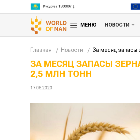
Рис 300000₸
Пшеница 3 класс 125000₸
МЕНЮ
НОВОСТИ
Главная
Новости
За месяц запасы з
ЗА МЕСЯЦ ЗАПАСЫ ЗЕРН
2,5 МЛН ТОНН
Китае может
Казахстанское
 цены на
сельхозсырье
используют для
17.06.2020
производства
авиатоплива