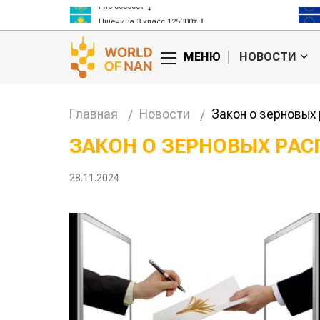
Рис 300000₸
Пшеница 3 класс 125000₸
МЕНЮ
НОВОСТИ
Главная
Новости
Закон о зерновых
ЗАКОН О ЗЕРНОВЫХ РАС
анское
Картофельные
28.11.2024
сырье
войны: колорадского
Казахст
уют для
жука будут выжигать
хозяйст
дства
лазером