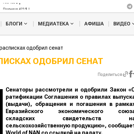
Рис 408 $
Пшеница 423 $
БЛОГИ
МЕДИАТЕКА
АФИША
ВИДЕО
 расписках одобрил сенат
ПИСКАХ ОДОБРИЛ СЕНАТ
Кыргызстан обошел
Ученые наш
Поделиться
ан по темпам роста сельского
способ повы
ва
продуктивно
мясного ско
Сенаторы рассмотрели и одобрили Закон «
ратификации Соглашения о правилах выпуск
(выдачи), обращения и погашения в рамка
Евразийского экономического союз
складских свидетельств н
сельскохозяйственную продукцию», сообщае
World
of
NAN
со ссылкой на палату
.