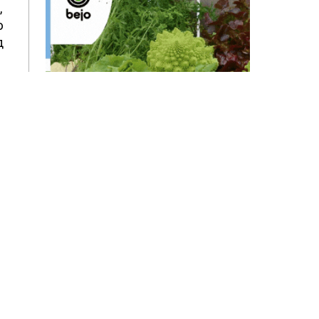
,
ю
д