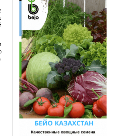
е
е
й
т
о
н