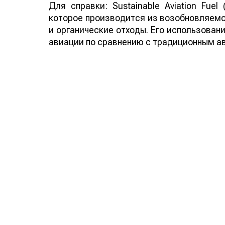
Для справки: Sustainable Aviation Fuel
которое производится из возобновляемо
и органические отходы. Его использован
авиации по сравнению с традиционным а
Смотрите больше интересных агроновост
важных событиях в
facebook
и подписыва
Обсуждение