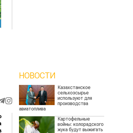
НОВОСТИ
Казахстанское
сельхозсырье
используют для
производства
авиатоплива
о
Картофельные
а
войны: колорадского
жука будут выжигать
з