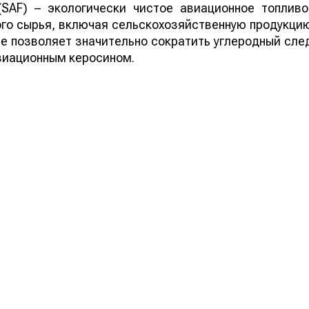
 (SAF) – экологически чистое авиационное топливо
го сырья, включая сельскохозяйственную продукци
ие позволяет значительно сократить углеродный сле
виационным керосином.
ей Казахстана на нашем канале
telegram
, узнавайте о
йтесь на
youtube
канал и
instagram
.