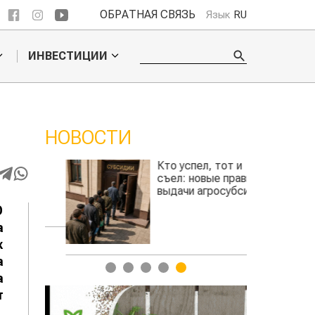
ОБРАТНАЯ СВЯЗЬ
Язык
RU
ИНВЕСТИЦИИ
НОВОСТИ
ли
Кто успел, тот и
сить
съел: новые правила
сть
выдачи агросубсидий
та
О
авиатоплива
а
х
а
1
2
3
4
5
а
т