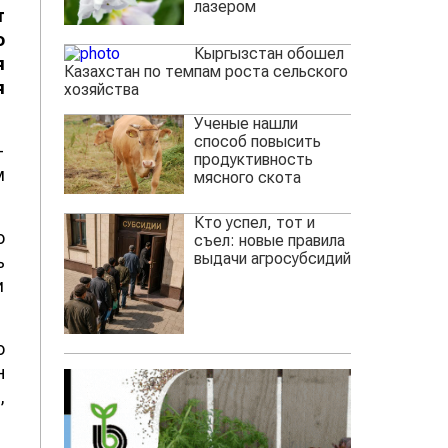
лазером
т
о
Кыргызстан обошел
я
Казахстан по темпам роста сельского
я
хозяйства
Ученые нашли
способ повысить
-
продуктивность
м
мясного скота
Кто успел, тот и
о
съел: новые правила
выдачи агросубсидий
ь
и
о
н
,