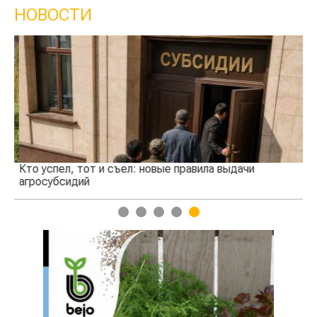
НОВОСТИ
Кто успел, тот и съел: новые правила выдачи
Ка
агросубсидий
пр
1
2
3
4
5