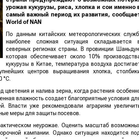
урожая кукурузы, риса, хлопка и сои именно 
самый важный период их развития, сообщае
World
of
NAN
По данным китайских метеорологических служб
наиболее сложная ситуация складывается 
северных регионах страны. В провинции Шаньдун
которая обеспечивает около 10% производств
кукурузы в Китае, температура воздуха достигае
упнейших центров выращивания хлопка, столбик
 °C.
 цветения и налива зерна, когда растения особенн
шенная влажность создает благоприятные условия дл
ей. Власти уже рекомендовали аграриям увеличит
ные меры для защиты посевов.
 фактическом неурожае. Оценить масштаб возможны
борочной кампании. Однако ситуация находится по