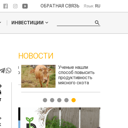
ОБРАТНАЯ СВЯЗЬ
Язык
RU
ИНВЕСТИЦИИ
НОВОСТИ
 обошел
Ученые нашли
ельского
способ повысить
продуктивность
мясного скота
о
й
т
1
2
3
4
5
ь
к