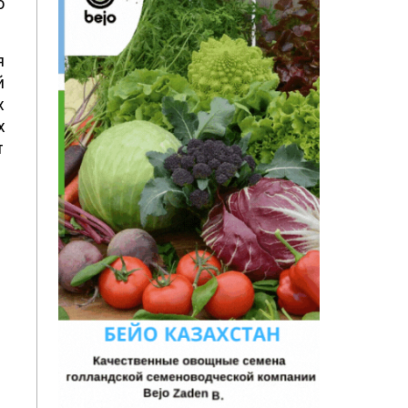
о
я
й
х
х
т