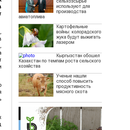
сельхозсырье
используют для
в
производства
т
авиатоплива
Картофельные
,
войны: колорадского
жука будут выжигать
в
лазером
,
а
Кыргызстан обошел
т
Казахстан по темпам роста сельского
хозяйства
и
Ученые нашли
способ повысить
о
продуктивность
мясного скота
я
ь
х
д