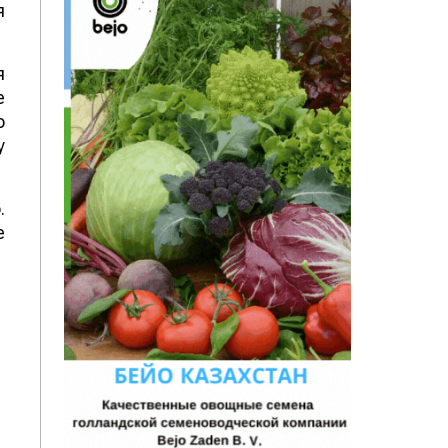
я
я
е
о
у
.
е