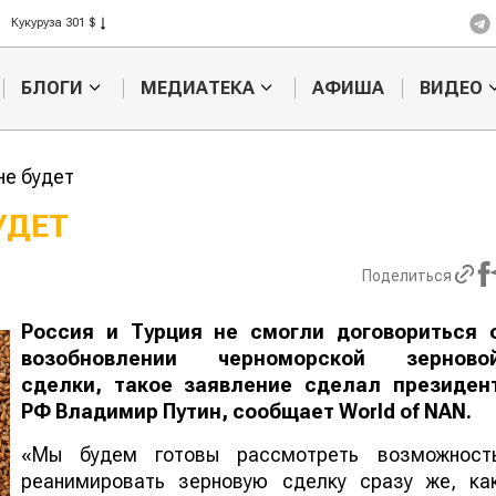
Кукуруза 301 $
Рис 408 $
Пшеница 423 $
БЛОГИ
МЕДИАТЕКА
АФИША
ВИДЕО
не будет
УДЕТ
Картофельные
Кыргызстан
Поделиться
войны: колорадского
Казахстан по темпам роста с
жука будут выжигать
хозяйства
лазером
Россия и Турция не смогли договориться 
возобновлении черноморской зерново
сделки, такое заявление сделал президен
РФ Владимир Путин, сообщает
World
of
NAN
.
«Мы будем готовы рассмотреть возможност
реанимировать зерновую сделку сразу же, ка