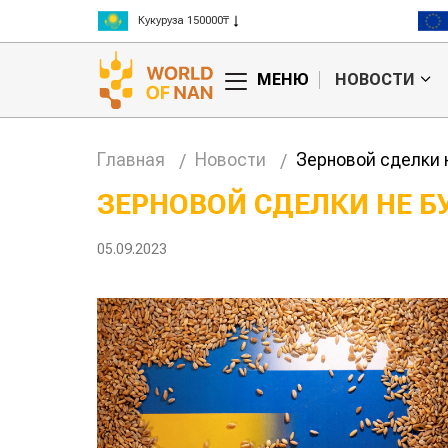
Кукуруза 150000₸
Рис 300000₸
Пшеница 3 класс 125000₸
МЕНЮ
НОВОСТИ
Главная
Новости
Зерновой сделки 
ЗЕРНОВОЙ СДЕЛКИ НЕ Б
Китае может
Казахстанское
05.09.2023
 цены на
сельхозсырье
используют для
производства
авиатоплива