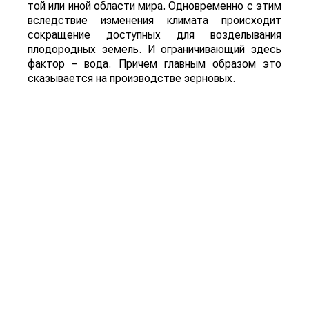
той или иной области мира. Одновременно с этим
вследствие изменения климата происходит
сокращение доступных для возделывания
плодородных земель. И ограничивающий здесь
фактор – вода. Причем главным образом это
сказывается на производстве зерновых.
– По какой причине Вы так выделяете
зерновые?
– Примерно 70 % энергии из калорий, которые
ежедневно потребляются каждым из восьми
миллиардов людей в мире, поступает из
зерновых. Это не только прямое потребление, то
есть хлеб, крупы и другие продукты
переработки, но и косвенное. К последнему, в
частности, относится и все животноводство.
Если завтра у нас закончится картофель или
бананы, мы не будем голодать. А вот если
исчезнет пшеница, кукуруза или рис, миру грозит
большой голод.