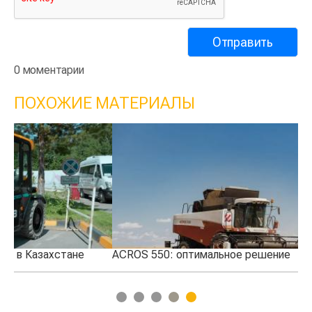
0 моментарии
ПОХОЖИЕ МАТЕРИАЛЫ
ACROS 550: оптимальное решение
HO
1
2
3
4
5