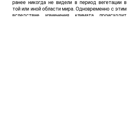
ранее никогда не видели в период вегетации в
той или иной области мира. Одновременно с этим
вследствие изменения климата происходит
сокращение доступных для возделывания
плодородных земель. И ограничивающий здесь
фактор – вода. Причем главным образом это
сказывается на производстве зерновых.
– По какой причине Вы так выделяете
зерновые?
– Примерно 70 % энергии из калорий, которые
ежедневно потребляются каждым из восьми
миллиардов людей в мире, поступает из
зерновых. Это не только прямое потребление, то
есть хлеб, крупы и другие продукты
переработки, но и косвенное. К последнему, в
частности, относится и все животноводство.
Если завтра у нас закончится картофель или
бананы, мы не будем голодать. А вот если
исчезнет пшеница, кукуруза или рис, миру грозит
большой голод.