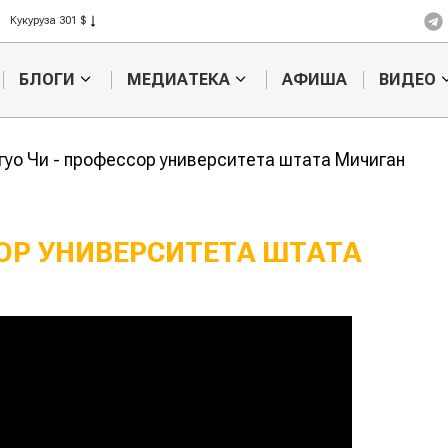
Кукуруза 301 $
Рис 408 $
Пшеница 423 $
БЛОГИ
МЕДИАТЕКА
АФИША
ВИДЕО
уо Чи - профессор университета штата Мичиган
ОР УНИВЕРСИТЕТА ШТАТА