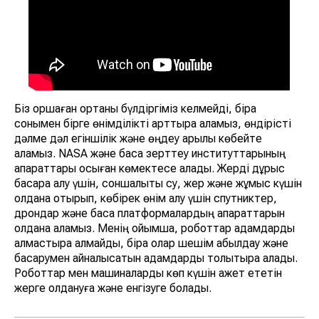
Біз қоршаған ортаны бүлдіргіміз келмейді, бірақ
сонымен бірге өнімділікті арттыра аламыз, өндірісті
дәлме дәл егіншілік және өңдеу арқылы көбейте
аламыз. NASA және басқа зерттеу институттарының
ақпараттары осыған көмектесе алады. Жерді дұрыс
басқара алу үшін, соншалықты су, жер және жұмыс күшін
қолдана отырып, көбірек өнім алу үшін спутниктер,
дрондар және басқа платформалардың ақпараттарын
қолдана аламыз. Менің ойымша, роботтар адамдарды
алмастыра алмайды, бірақ олар шешім қабылдау және
басқарумен айналысатын адамдарды толықтыра алады.
Роботтар мен машиналарды көп күшін қажет ететін
жерге қолдануға және енгізуге болады.