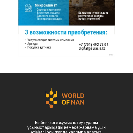
Бізбен бірге жұмыс істеу туралы
ұсыныстарыңызды немесе жарнама үшін
өтінімді осы жерде қалдыра аласыз.