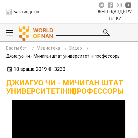
Баға индексі
ӨТІНІШ ҚАЛДЫРУ
Тіл
KZ
Басты бет
Медиатека
Видео
Джиагуо Чи - Мичиган штат университетінің профессоры
18 қараша 2019
3230
ДЖИАГУО ЧИ - МИЧИГАН ШТАТ
УНИВЕРСИТЕТІНІҢ ПРОФЕССОРЫ