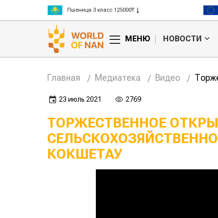
Пшеница 3 класс 125000₸
Ячмень 130000₸
Кукуруза 150000₸
МЕНЮ
НОВОСТИ
Рис 300000₸
Пшеница 3 класс 125000₸
Главная
Медиатека
Видео
Торже
23 июль 2021
2769
ТОРЖЕСТВЕННОЕ ОТКРЫ
СЕЛЬСКОХОЗЯЙСТВЕННО
КОКШЕТАУ