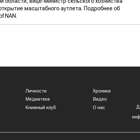
й области, вице-министр сельского хозяйства
открытие масштабного аутлета. Подробнее об
f NAN.
Личности
Хроника
Медиатека
Видео
Д
Книжный клуб
О нас
инф