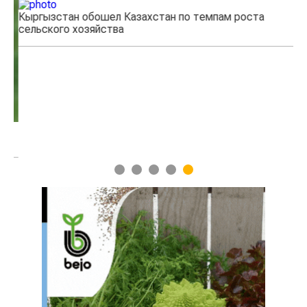
Кыргызстан обошел Казахстан по темпам роста
Ка
сельского хозяйства
эк
1
2
3
4
5