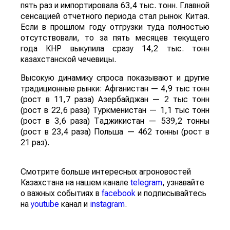
пять раз и импортировала 63,4 тыс. тонн. Главной
сенсацией отчетного периода стал рынок Китая.
Если в прошлом году отгрузки туда полностью
отсутствовали, то за пять месяцев текущего
года КНР выкупила сразу 14,2 тыс. тонн
казахстанской чечевицы.
Высокую динамику спроса показывают и другие
традиционные рынки: Афганистан — 4,9 тыс тонн
(рост в 11,7 раза) Азербайджан — 2 тыс тонн
(рост в 22,6 раза) Туркменистан — 1,1 тыс тонн
(рост в 3,6 раза) Таджикистан — 539,2 тонны
(рост в 23,4 раза) Польша — 462 тонны (рост в
21 раз).
Смотрите больше интересных агроновостей
Казахстана на нашем канале
telegram
, узнавайте
о важных событиях в
facebook
и подписывайтесь
на
youtube
канал и
instagram
.