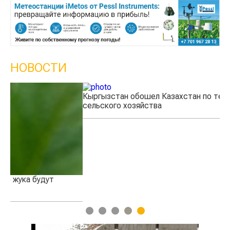
НОВОСТИ
Кыргызстан обошел Казахстан по темпам роста
Ка
сельского хозяйства
эк
1
2
3
4
5