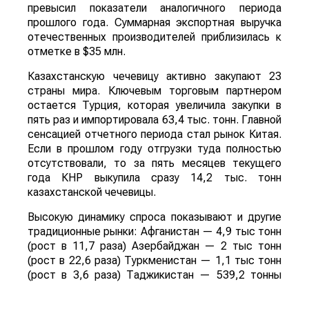
превысил показатели аналогичного периода
прошлого года. Суммарная экспортная выручка
отечественных производителей приблизилась к
отметке в $35 млн.
Казахстанскую чечевицу активно закупают 23
страны мира. Ключевым торговым партнером
остается Турция, которая увеличила закупки в
пять раз и импортировала 63,4 тыс. тонн. Главной
сенсацией отчетного периода стал рынок Китая.
Если в прошлом году отгрузки туда полностью
отсутствовали, то за пять месяцев текущего
года КНР выкупила сразу 14,2 тыс. тонн
казахстанской чечевицы.
Высокую динамику спроса показывают и другие
традиционные рынки: Афганистан — 4,9 тыс тонн
(рост в 11,7 раза) Азербайджан — 2 тыс тонн
(рост в 22,6 раза) Туркменистан — 1,1 тыс тонн
(рост в 3,6 раза) Таджикистан — 539,2 тонны
(рост в 23,4 раза) Польша — 462 тонны (рост в
21 раз).