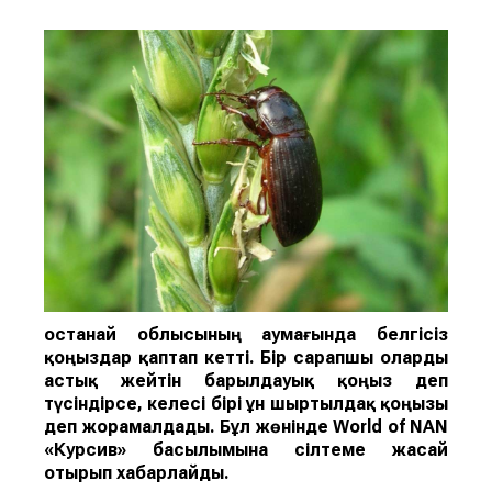
Қостанай облысының аумағында белгісіз
қоңыздар қаптап кетті. Бір сарапшы оларды
астық жейті
н
барылдауық қоңыз
деп
түсіндірсе, келесі бірі
ұн ш
ыртылдақ қоңызы
деп жорамалдады.
Бұл жөнінде
World of NAN
«Курсив» басылымына сілтеме жасай
отырып хабарлайды.