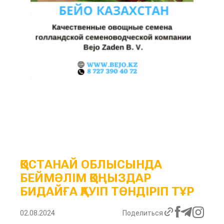
ҚОСТАНАЙ ОБЛЫСЫНДА
БЕЙМӘЛІМ ҚОҢЫЗДАР
БИДАЙҒА ҚАУІП ТӨНДІРІП ТҰР
02.08.2024
Поделиться