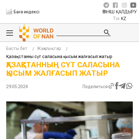
Баға индексі
ӨТІНІШ ҚАЛДЫРУ
Тіл
KZ
Басты бет
Жаңалықтар
Қазақстанның сүт саласына қысым жалғасып жатыр
ҚАЗАҚСТАННЫҢ СҮТ САЛАСЫНА
ҚЫСЫМ ЖАЛҒАСЫП ЖАТЫР
29.05.2024
Поделиться