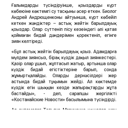
Ғалымдардың түсіндіруінше, қоңыздардың күрт
көбеюіне көктемгі су тасқыны әсер еткен. Биолог
Андрей Андрющенконың айтуынша, күрт көбейіп
кеткен жәндіктер – астық жейтін барылдауық
қоңыздар. Олар сүттеніп пісу кезеңіндегі әлі қатая
қоймаған бидай дәндерімен қоректеніп, егінге
зиян келтіреді.
«Бұл астық жейтін барылдауық қоңыз. Адамдарға
мүлдем зиянсыз, бірақ күздік дақыл зиянкестері.
Қазір олар ұшып, жұптасып жатыр, артынша олар
күздік бидай егістіктеріне барып, сонда
жұмыртқалайды. Олардың дернәсілдері жер
астында бидай тұқымын жейді. Ал көктемде
күздік егін шыққан кезде жапырақтарды жұта
бастайды», - деп, сарапшы жергілікті
«Костанайские Новости» басылымына түсіндірді.
Ал энтомолог Татьяна Мариненко көшелер мен
аулаларды ұн шыртылдақ қоңыздары басып алды
деп тұжырымдайды. Қоңыздың бүл түрі мен оның
дернәсілдері астық пен ұн өнімдерінде дамиды,