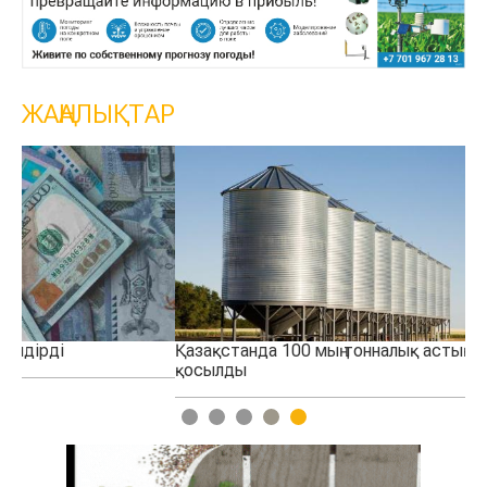
ЖАҢАЛЫҚТАР
Қазақстанда 100 мың тонналық астық қоймасы іске
Қо
қосылды
тө
1
2
3
4
5