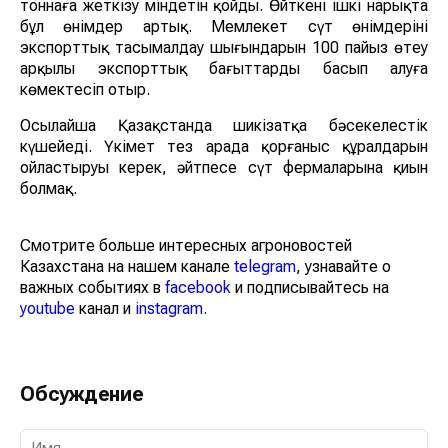
тоннаға жеткізу міндетін қойды. Өйткені ішкі нарықта
бұл өнімдер артық. Мемлекет сүт өнімдерінің
экспорттық тасымалдау шығындарын 100 пайыз өтеу
арқылы экспорттық бағыттарды басып алуға
көмектесіп отыр.
Осылайша Қазақстанда шикізатқа бәсекелестік
күшейеді. Үкімет тез арада қорғаныс құралдарын
ойластыруы керек, әйтпесе сүт фермаларына қиын
болмақ.
Смотрите больше интересных агроновостей
Казахстана на нашем канале
telegram
, узнавайте о
важных событиях в
facebook
и подписывайтесь на
youtube
канал и
instagram
.
Обсуждение