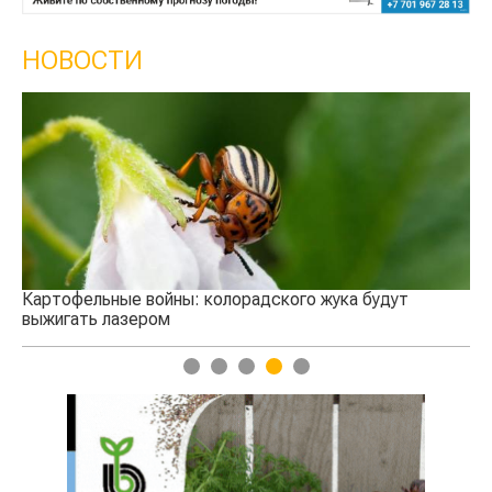
НОВОСТИ
Кы
се
Картофельные войны: колорадского жука будут
выжигать лазером
1
2
3
4
5