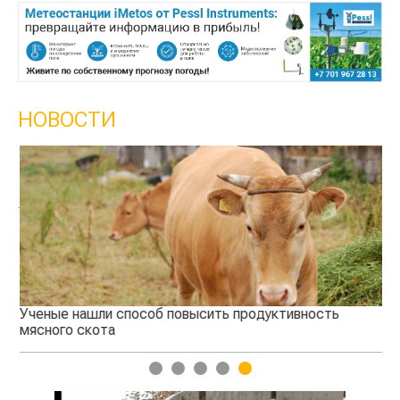
НОВОСТИ
Ученые нашли способ повысить продуктивность
Жа
мясного скота
1
2
3
4
5