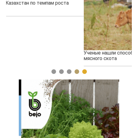
Ученые нашли способ повысить продуктивность
Жа
мясного скота
1
2
3
4
5