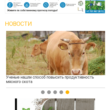
НОВОСТИ
Ученые нашли способ повысить продуктивность
Жа
мясного скота
1
2
3
4
5