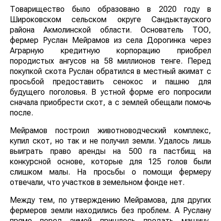
Товарищество было образовано в 2020 году в
Широковском сельском округе Сандыктауского
района Акмолинской области. Основатель ТОО,
фермер Руслан Мейрамов из села Дорогинка через
Аграрную кредитную корпорацию приобрел
породистых ангусов на 58 миллионов тенге. Перед
покупкой скота Руслан обратился в местный акимат с
просьбой предоставить сенокос и пашню для
будущего поголовья. В устной форме его попросили
сначала приобрести скот, а с землей обещали помочь
после.
Мейрамов построил животноводческий комплекс,
купил скот, но так и не получил земли. Удалось лишь
выиграть право аренды на 500 га пастбищ на
конкурсной основе, которые для 125 голов были
слишком малы. На просьбы о помощи фермеру
отвечали, что участков в земельном фонде нет.
Между тем, по утверждению Мейрамова, для других
фермеров земли находились без проблем. А Руслану
прямо перед зимой пришлось продать машину,