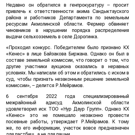
Недавно он обратился в генпрокуратуру – просит
привлечь к ответственности акима Сандыктауского
района и работников Департамента по земельным
ресурсам Акмолинской области. Фермер обвиняет
чиновников в нарушении порядка распределения
выдачи сельхозземель в селе Дорогинка.
«Проходил конкурс. Победителем было признано КХ
«Кенес» в лице Байзакова Биржана. Однако он был в
составе земельной комиссии, что говорит о том, что
другие участники аукциона оказались в неравных
условиях. Мы написали об этом и обратились с иском в
суд, чтобы признать незаконным решение земельной
комиссии», – делится Р.Мейрамов.
6 сентября 2022 года специализированный
межрайонный адмсуд Акмолинской области
удовлетворил иск ТОО «Нур Даур Групп». Однако КХ
«Кенес» это не помешало незаконно провести
посевные работы, утверждает Р.Мейрамов. К тому
же, по его информации, участок вовсе предназначен
для пастбищ, а не для пашни.