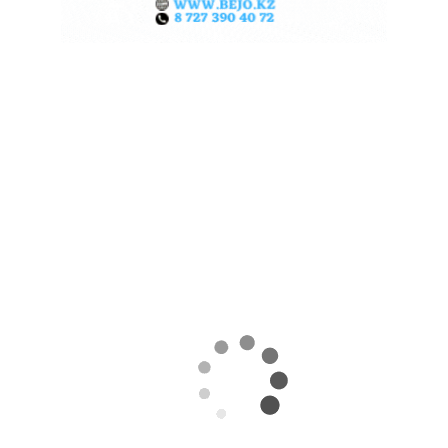
КАЗАХСТАНСКИЕ ФЕРМЕРЫ
ЗАРАБОТАЛИ $35 МЛН НА
ЭКСПОРТЕ ЧЕЧЕВИЦЫ
07.08.2026
Поделиться
За первые пять месяцев этого года аграрии
Казахстана совершили масштабный прорыв
на мировом рынке зернобобовых, продав за
рубеж более 93 тыс тонн чечевицы,