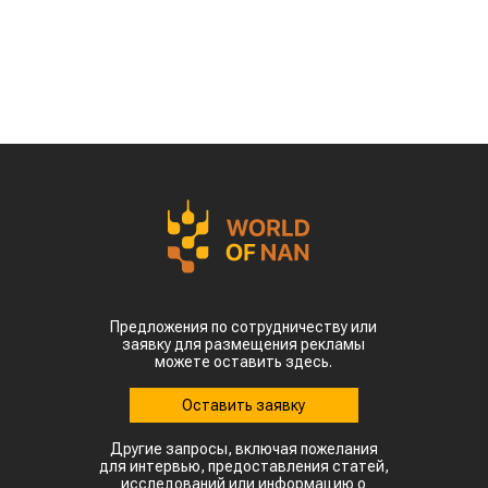
сообщает
World
of
NAN
.
По данным Lsm.kz, этот объем сразу в 6,7 раза
превысил показатели аналогичного периода
прошлого года. Суммарная экспортная выручка
отечественных производителей приблизилась к
отметке в $35 млн.
Казахстанскую чечевицу активно закупают 23
страны мира. Ключевым торговым партнером
остается Турция, которая увеличила закупки в
пять раз и импортировала 63,4 тыс. тонн.
Главной сенсацией отчетного периода стал
рынок Китая. Если в прошлом году отгрузки туда
полностью отсутствовали, то за пять месяцев
текущего года КНР выкупила сразу 14,2 тыс.
тонн казахстанской чечевицы.
Высокую динамику спроса показывают и другие
традиционные рынки: Афганистан — 4,9 тыс
тонн (рост в 11,7 раза) Азербайджан — 2 тыс
тонн (рост в 22,6 раза) Туркменистан — 1,1 тыс