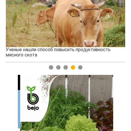
Ученые нашли способ повысить продуктивность
Кт
мясного скота
аг
1
2
3
4
5