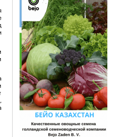
я
е
д
и
м
и
а
и
т
,
а