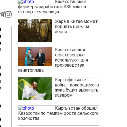
Казахстанские
фермеры заработали $35 млн на
экспорте чечевицы
Жара в Китае может
поднять цены на
и
зерно
в
а
т
Казахстанское
сельхозсырье
используют для
производства
а
авиатоплива
а
Картофельные
а
войны: колорадского
к
жука будут выжигать
лазером
м
Кыргызстан обошел
.
Казахстан по темпам роста сельского
хозяйства
а
н