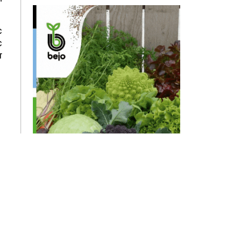
с
с
т