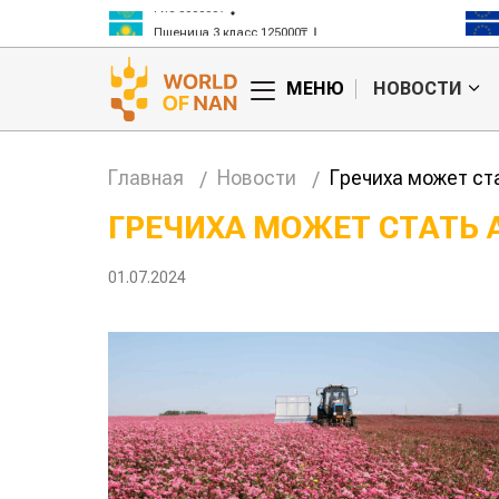
Рис 300000₸
Пшеница 3 класс 125000₸
МЕНЮ
НОВОСТИ
Главная
Новости
Гречиха может ст
ГРЕЧИХА МОЖЕТ СТАТЬ
анские
Жара в Китае может
01.07.2024
млн на
поднять цены на
зерно
авиатоп