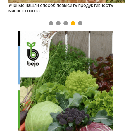
Ученые нашли способ повысить продуктивность
Кт
мясного скота
аг
1
2
3
4
5