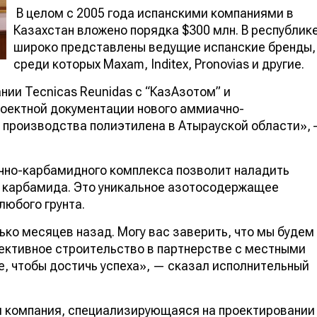
В целом с 2005 года испанскими компаниями в
Казахстан вложено порядка $300 млн. В республик
широко представлены ведущие испанские бренды,
среди которых Maxam, Inditex, Pronovias и другие.
ии Tecnicas Reunidas с “КазАзотом” и
роектной документации нового аммиачно-
е производства полиэтилена в Атырауской области», 
ачно-карбамидного комплекса позволит наладить
– карбамида. Это уникальное азотосодержащее
любого грунта.
ько месяцев назад. Могу вас заверить, что мы будем
ективное строительство в партнерстве с местными
, чтобы достичь успеха», — сказал исполнительный
ая компания, специализирующаяся на проектировании