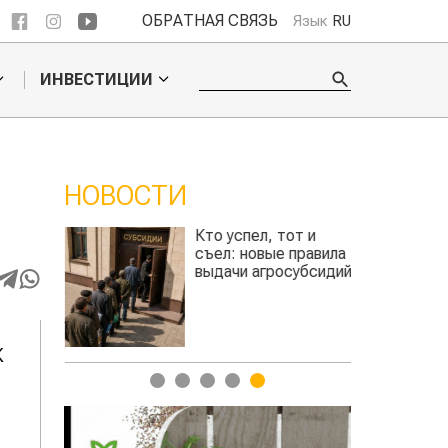
ОБРАТНАЯ СВЯЗЬ
Язык
RU
ИНВЕСТИЦИИ
НОВОСТИ
Кто успел, тот и
Каз
съел: новые правила
сел
выдачи агросубсидий
исп
про
авиатоплива
К
1
2
3
4
5