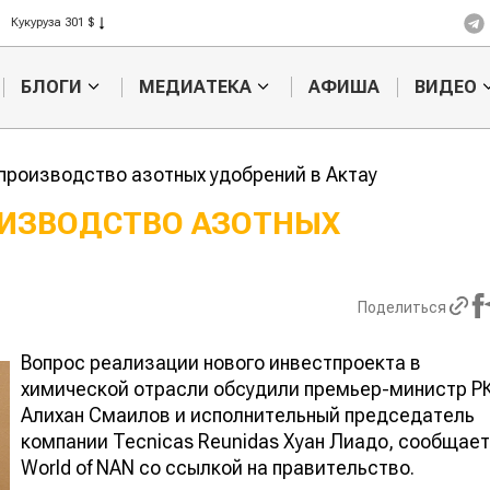
Рис 408 $
Пшеница 423 $
БЛОГИ
МЕДИАТЕКА
АФИША
ВИДЕО
производство азотных удобрений в Актау
ИЗВОДСТВО АЗОТНЫХ
Кыргызстан обошел
Ученые нашли
мпам роста сельского
способ повысить
продуктивность
Поделиться
мясного скота
Вопрос реализации нового инвестпроекта в
химической отрасли обсудили премьер-министр Р
Алихан Смаилов и исполнительный председатель
компании Tecnicas Reunidas Хуан Лиадо, сообщает
World of NAN со ссылкой на правительство.