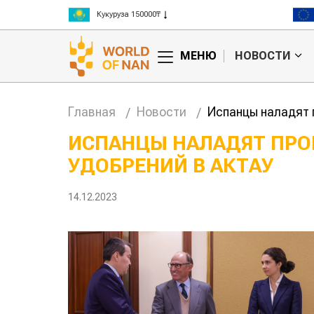
Рис 300000₸
Пшеница 3 класс 125000₸
МЕНЮ
НОВОСТИ
Главная
Новости
Испанцы наладят 
ИСПАНЦЫ НАЛАДЯТ ПРО
УДОБРЕНИЙ В АКТАУ
Картофельные
войны: колорадского
Казахстан по те
жука будут выжигать
хозяйства
14.12.2023
лазером