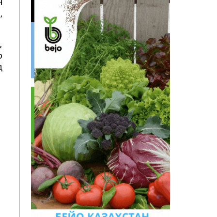
н
,
,
ю
д