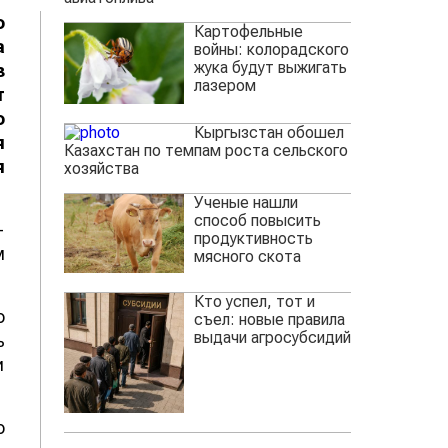
о
Картофельные
а
войны: колорадского
жука будут выжигать
з
лазером
т
о
Кыргызстан обошел
я
Казахстан по темпам роста сельского
я
хозяйства
Ученые нашли
способ повысить
-
продуктивность
м
мясного скота
Кто успел, тот и
о
съел: новые правила
выдачи агросубсидий
ь
и
о