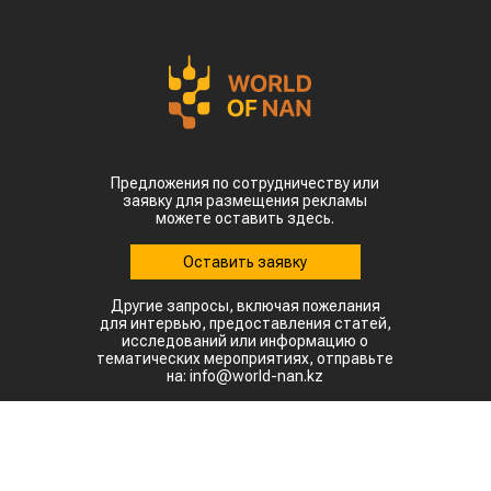
Предложения по сотрудничеству или
заявку для размещения рекламы
можете оставить здесь.
Оставить заявку
Другие запросы, включая пожелания
для интервью, предоставления статей,
исследований или информацию о
тематических мероприятиях, отправьте
на: info@world-nan.kz
©2022. Все права защищены.
При полном или частичном использовании материалов
ссылка на www.world-nan.kz обязательна.
Разработка сайтов в Астане