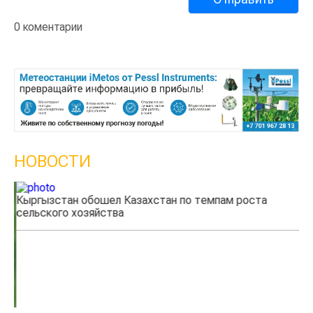
0 коментарии
НОВОСТИ
Кыргызстан обошел Казахстан по темпам роста
Ка
сельского хозяйства
эк