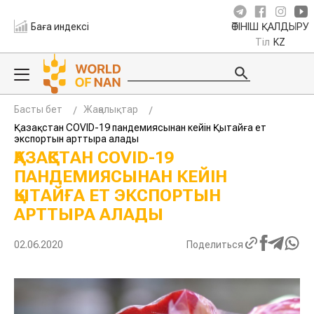
Баға индексі
ӨТІНІШ ҚАЛДЫРУ
Тіл
KZ
Басты бет
Жаңалықтар
Қазақстан COVID-19 пандемиясынан кейін Қытайға ет
экспортын арттыра алады
ҚАЗАҚСТАН COVID-19
ПАНДЕМИЯСЫНАН КЕЙІН
ҚЫТАЙҒА ЕТ ЭКСПОРТЫН
АРТТЫРА АЛАДЫ
02.06.2020
Поделиться