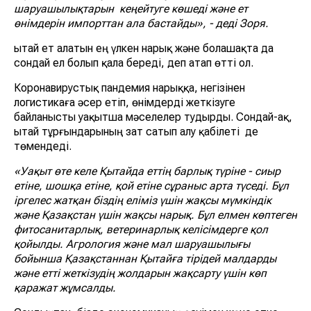
шаруашылықтарын кеңейтуге көшеді және ет
өнімдерін импорттан ала бастайды», - деді Зоря.
Қытай ет алатын ең үлкен нарық және болашақта да
сондай ел болып қала береді, деп атап өтті ол.
Коронавирустық пандемия нарыққа, негізінен
логистикаға әсер етіп, өнімдерді жеткізуге
байланысты уақытша мәселелер тудырды. Сондай-ақ,
Қытай тұрғындарының зат сатып алу қабілеті де
төмендеді.
«Уақыт өте келе Қытайда еттің барлық түріне - сиыр
етіне, шошқа етіне, қой етіне сұраныс арта түседі. Бұл
іргелес жатқан біздің еліміз үшін жақсы мүмкіндік
және Қазақстан үшін жақсы нарық. Бұл елмен көптеген
фитосанитарлық, ветеринарлық келісімдерге қол
қойылды. Агрология және мал шаруашылығы
бойынша Қазақстаннан Қытайға тірідей малдарды
және етті жеткізудің жолдарын жақсарту үшін көп
қаражат жұмсалды.