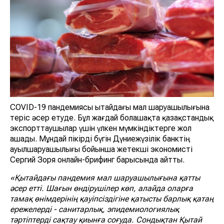
COVID-19 пандемиясы Қытайдағы мал шаруашылығына
теріс әсер етуде. Бұл жағдай болашақта қазақстандық
экспорттаушылар үшін үлкен мүмкіндіктерге жол
ашады. Мұндай пікірді бүгін Дүниежүзілік банктің
ауылшаруашылығы бойынша жетекші экономисті
Сергий Зоря онлайн-брифинг барысында айтты.
«Қытайдағы пандемия мал шаруашылығына қатты
әсер етті. Шағын өндірушілер көп, алайда оларға
тамақ өнімдерінің қауіпсіздігіне қатысты барлық қатаң
ережелерді - санитарлық, эпидемиологиялық
тәртіптерді сақтау қиынға соғуда. Сондықтан Қытай