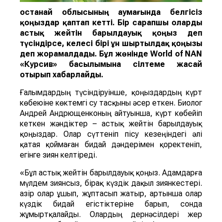
Қостанай облысының аумағында белгісіз
қоңыздар қаптап кетті. Бір сарапшы оларды
астық жейті
н
барылдауық қоңыз
деп
түсіндірсе, келесі бірі
ұн ш
ыртылдақ қоңызы
деп жорамалдады.
Бұл жөнінде
World of NAN
«Курсив» басылымына сілтеме жасай
отырып хабарлайды.
Ғалымдардың түсіндіруінше, қоңыздардың күрт
көбеюіне көктемгі су тасқыны әсер еткен. Биолог
Андрей Андрющенконың айтуынша, күрт көбейіп
кеткен жәндіктер – астық жейтін барылдауық
қоңыздар. Олар сүттеніп пісу кезеңіндегі әлі
қатая қоймаған бидай дәндерімен қоректеніп,
егінге зиян келтіреді.
«Бұл астық жейтін барылдауық қоңыз. Адамдарға
мүлдем зиянсыз, бірақ күздік дақыл зиянкестері.
Қазір олар ұшып, жұптасып жатыр, артынша олар
күздік бидай егістіктеріне барып, сонда
жұмыртқалайды. Олардың дернәсілдері жер