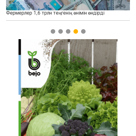
н өндірді
Қазақстанда 100 мың тонналық астық қо
қосылды
1
2
3
4
5