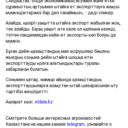
Сондықтан, бізде экономиканың өсуімен және етке
сұраныстың артуымен Қытайға ет экспорттауға жақсы
мүмкіндіктеріміз бар деп санаймыз», - деді спикер.
Алайда, қазіргі уақытта Қытайға экспорт жабылған жоқ,
тек азайды. Бірақ уақыт өте келе ол қалпына келеді,
тіптен пандемиядан кейін ет экспорты көп болуы да
мүмкін.
Бұған дейін қазақстандық мал өсірушілер биылғы
жылдың соңына дейін Қытайға шошқа етін
экспорттауды қолға алатындықтары туралы
хабарлаған болатын.
Сонымен қатар, мамыр айында қазақстандық
экспорттаушыларға Қазақстан-Қытай шекарасынан өту
тәртібін жеңілдетті.
Ақпарат көзі:
eldala.kz
Смотрите больше интересных агроновостей
Казахстана на нашем канале
telegram
, узнавайте о