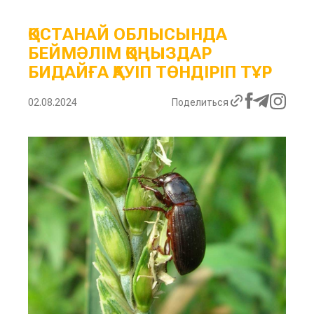
ҚОСТАНАЙ ОБЛЫСЫНДА
БЕЙМӘЛІМ ҚОҢЫЗДАР
БИДАЙҒА ҚАУІП ТӨНДІРІП ТҰР
02.08.2024
Поделиться