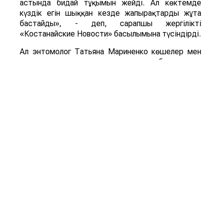
астында бидай тұқымын жейді. Ал көктемде
күздік егін шыққан кезде жапырақтарды жұта
бастайды», - деп, сарапшы жергілікті
«Костанайские Новости» басылымына түсіндірді.
Ал энтомолог Татьяна Мариненко көшелер мен
аулаларды ұн шыртылдақ қоңыздары басып алды
деп тұжырымдайды. Қоңыздың бүл түрі мен оның
дернәсілдері астық пен ұн өнімдерінде дамиды,
үй мен қоймадағы да астыққа қауіп төндіреді.
«Ұн шыртылдақ қоңызының дернәсілдері азық-
түлік қорын бұзып, олардың сапасы мен сақтау
мерзімін қысқартады», - дейді энтомолог.
ҚР БҒМ ҒК Зоология институтының айтуынша,
астық жейтін барылдауық қоңыз (Carabidae) бен
ұн шыртылдақ қоңыздары (Tenebrionidae)
жәндіктердің екі бөлек түрі. Шыртылдақ
қоңыздар негізінен қойма зиянкестері, ал
барылдауық қоңыз табиғи ландшафттар мен
агроценоздарды мекендейді. Қостанайда қандай