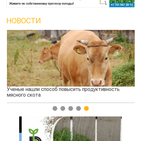
НОВОСТИ
Ученые нашли способ повысить продуктивность
Жа
мясного скота
1
2
3
4
5