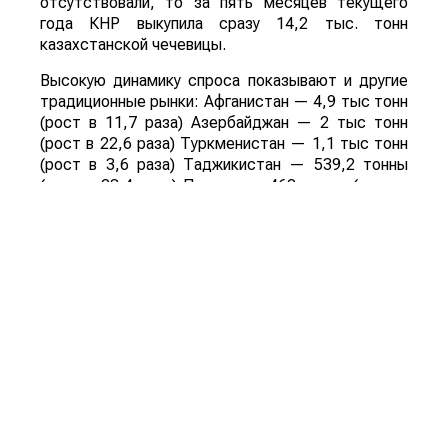
отсутствовали, то за пять месяцев текущего
года КНР выкупила сразу 14,2 тыс. тонн
казахстанской чечевицы.
Высокую динамику спроса показывают и другие
традиционные рынки: Афганистан — 4,9 тыс тонн
(рост в 11,7 раза) Азербайджан — 2 тыс тонн
(рост в 22,6 раза) Туркменистан — 1,1 тыс тонн
(рост в 3,6 раза) Таджикистан — 539,2 тонны
(рост в 23,4 раза) Польша — 462 тонны (рост в
21 раз).
Смотрите больше интересных агроновостей
Казахстана на нашем канале
telegram
, узнавайте
о важных событиях в
facebook
и подписывайтесь
на
youtube
канал и
instagram
.
Обсуждение