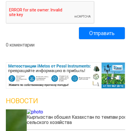
0 коментарии
НОВОСТИ
Кыргызстан обошел Казахстан по темпам роста
Ка
сельского хозяйства
эк