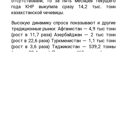
отсутствовали, то за пять месяцев текущего
года КНР выкупила сразу 14,2 тыс. тонн
казахстанской чечевицы.
Высокую динамику спроса показывают и другие
традиционные рынки: Афганистан — 4,9 тыс тонн
(рост в 11,7 раза) Азербайджан — 2 тыс тонн
(рост в 22,6 раза) Туркменистан — 1,1 тыс тонн
(рост в 3,6 раза) Таджикистан — 539,2 тонны
(рост в 23,4 раза) Польша — 462 тонны (рост в
21 раз).
Смотрите больше интересных агроновостей
Казахстана на нашем канале
telegram
, узнавайте
о важных событиях в
facebook
и подписывайтесь
на
youtube
канал и
instagram
.
Обсуждение