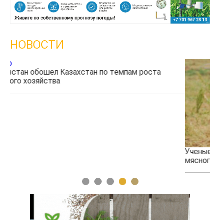
НОВОСТИ
а
Ученые нашли способ повысить продуктивность
мясного скота
1
2
3
4
5